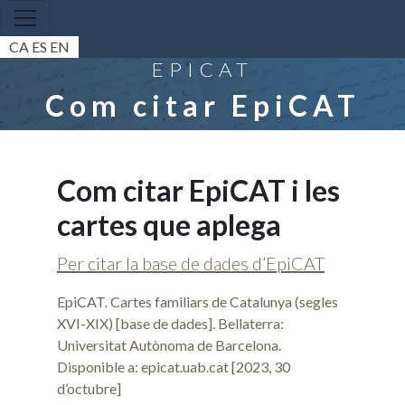
CA
ES
EN
EPICAT
Com citar EpiCAT
Com citar EpiCAT i les
cartes que aplega
Per citar la base de dades d’EpiCAT
EpiCAT. Cartes familiars de Catalunya (segles
XVI-XIX) [base de dades]. Bellaterra:
Universitat Autònoma de Barcelona.
Disponible a: epicat.uab.cat [2023, 30
d’octubre]