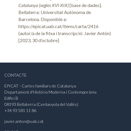
Catalunya (segles XVI-XIX)
[base de dades].
Bellaterra: Universitat Autònoma de
Barcelona. Disponible a:
https://epicat.uab.cat/items/carta/2416
(autor/a de la fitxa i transcripció: Javier Antón)
[2023, 30 d’octubre]
CONTACTE
EPICAT - Cartes familiars de Catalunya
Departament d'Història Moderna i Contemporània
Edifici B
08193 Bellaterra (Cerdanyola del Vallès)
+34 93 581 11 86
javier.anton@uab.cat