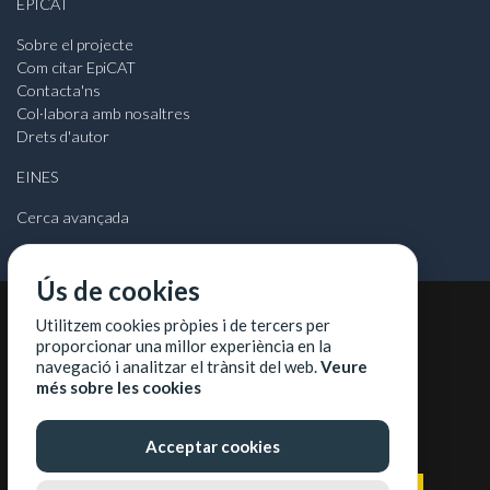
EPICAT
Sobre el projecte
Com citar EpiCAT
Contacta'ns
Col·labora amb nosaltres
Drets d'autor
EINES
Cerca avançada
Ús de cookies
Utilitzem cookies pròpies i de tercers per
©
2026
Universitat Autònoma de Barcelona
proporcionar una millor experiència en la
navegació i analitzar el trànsit del web.
Veure
més sobre les cookies
COL·LABORADORS
Acceptar cookies