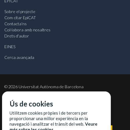
EPICAT
Sobre el projecte
Com citar EpiCAT
Contacta'ns
Col·labora amb nosaltres
Drets d'autor
EINES
Cerca avançada
©
2026
Universitat Autònoma de Barcelona
Ús de cookies
Utilitzem cookies pròpies i de tercers per
COL·LABORADORS
proporcionar una millor experiència en la
navegació i analitzar el trànsit del web.
Veure
més sobre les cookies