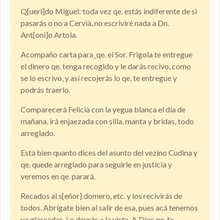
Q[ueri]do Miguel: toda vez qe. estás indiferente de si
pasarás o no a Cervià, no escriviré nada a Dn.
Ant[oni]o Artola.
Acompaño carta para_qe. el Sor. Frigola te entregue
el dinero qe. tenga recogido y le darás recivo, como
se lo escrivo, y así recojerás lo qe. te entregue y
podrás traerlo.
Comparecerá Felicià con la yegua blanca el día de
mañana, irá enjaezada con silla, manta y bridas, todo
arreglado.
Está bien quanto dices del asunto del vezino Cudina y
qe. quede arreglado para seguirle en justicia y
veremos en qe. parará.
Recados al s[eñor] domero, etc. y los recivirás de
todos. Abrígate bien al salir de esa, pues acá tenemos
ya glassadas. Lo deurás a la vista. A Dios qe. te