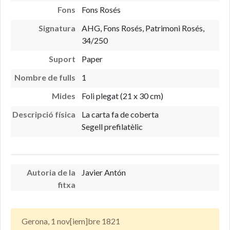
Fons
Fons Rosés
Signatura
AHG, Fons Rosés, Patrimoni Rosés,
34/250
Suport
Paper
Nombre de fulls
1
Mides
Foli plegat (21 x 30 cm)
Descripció física
La carta fa de coberta
Segell prefilatèlic
Autoria de la
Javier Antón
fitxa
Gerona, 1 nov[iem]bre 1821