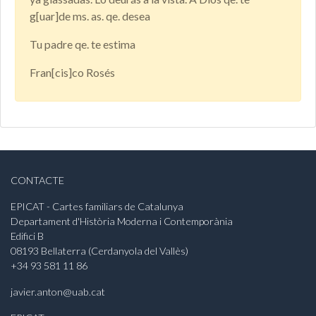
g[uar]de ms. as. qe. desea
Tu padre qe. te estima
Fran[cis]co Rosés
CONTACTE
EPICAT - Cartes familiars de Catalunya
Departament d'Història Moderna i Contemporània
Edifici B
08193 Bellaterra (Cerdanyola del Vallès)
+34 93 581 11 86
javier.anton@uab.cat