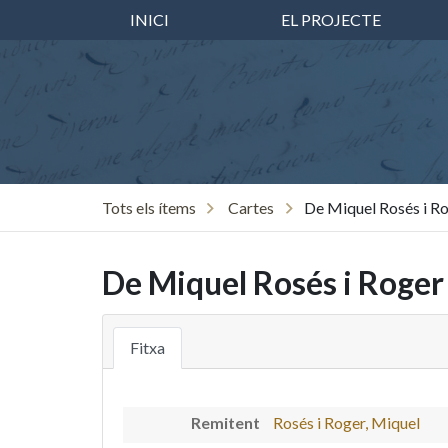
INICI
EL PROJECTE
Tots els ítems
Cartes
De Miquel Rosés i Ro
De Miquel Rosés i Roger 
Fitxa
Remitent
Rosés i Roger, Miquel