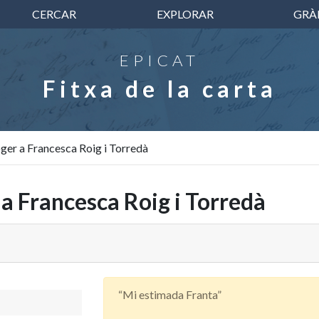
CERCAR
EXPLORAR
GRÀ
EPICAT
Fitxa de la carta
ger a Francesca Roig i Torredà
a Francesca Roig i Torredà
“Mi estimada Franta”