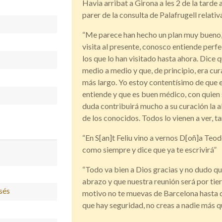
Havia arribat a Girona a les 2 de la tarde
parer de la consulta de Palafrugell relativ
“Me parece han hecho un plan muy bueno, 
visita al presente, conosco entiende per
los que lo han visitado hasta ahora. Dice
medio a medio y que, de principio, era cu
más largo. Yo estoy contentísimo de que e
entiende y que es buen médico, con quien
duda contribuirá mucho a su curación la a
de los conocidos. Todos lo vienen a ver, tam
“En S[an]t Feliu vino a vernos D[oñ]a Teod
como siempre y dice que ya te escrivirá”
“Todo va bien a Dios gracias y no dudo qu
abrazo y que nuestra reunión será por tier
osés
motivo no te muevas de Barcelona hasta qu
que hay seguridad, no creas a nadie más que