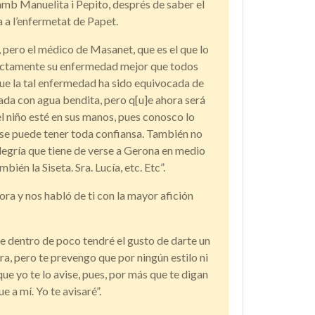
 amb Manuelita i Pepito, després de saber el
a a l’enfermetat de Papet.
pero el médico de Masanet, que es el que lo
fectamente su enfermedad mejor que todos
 que la tal enfermedad ha sido equivocada de
rada con agua bendita, pero q[u]e ahora será
l niño esté en sus manos, pues conosco lo
 se puede tener toda confiansa. También no
legría que tiene de verse a Gerona en medio
bién la Siseta. Sra. Lucía, etc. Etc”.
ora y nos habló de ti con la mayor afición
e dentro de poco tendré el gusto de darte un
ra, pero te prevengo que por ningún estilo ni
e yo te lo avise, pues, por más que te digan
 a mí. Yo te avisaré”.