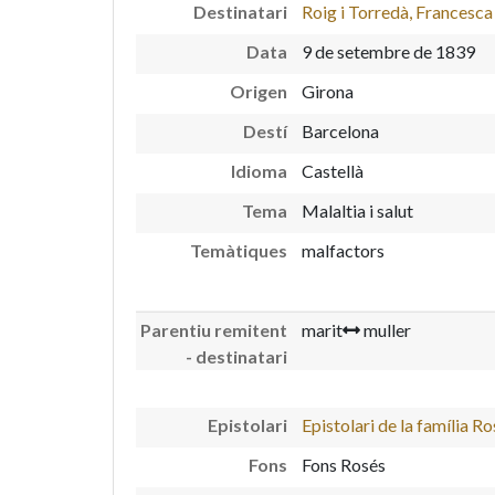
Destinatari
Roig i Torredà, Francesca
Data
9 de setembre de 1839
Origen
Girona
Destí
Barcelona
Idioma
Castellà
Tema
Malaltia i salut
Temàtiques
malfactors
Parentiu remitent
marit
muller
- destinatari
Epistolari
Epistolari de la família R
Fons
Fons Rosés