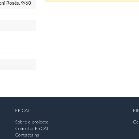
ni Rosés, 9/68
EPICAT
EI
Sobre el projecte
Ce
Com citar EpiCAT
Contacta'ns