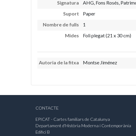
Signatura
AHG, Fons Rosés, Patrimo
Suport
Paper
Nombre de fulls
1
Mides
Foli plegat (21 x 30 cm)
Autoria de la fitxa
Montse Jiménez
CONTACTE
EPICAT - Cartes familiars de Catalunya
Departament d'Història Moderna i Contemporània
Edifici B