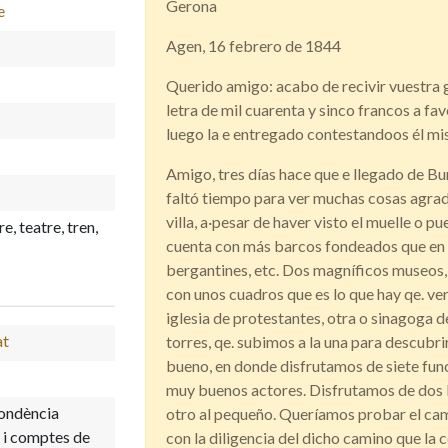
Gerona
e
Agen, 16 febrero de 1844
Querido amigo: acabo de recivir vuestra g
letra de mil cuarenta y sinco francos a favo
luego la e entregado contestandoos él mis
Amigo, tres días hace que e llegado de B
faltó tiempo para ver muchas cosas agrad
villa, a·pesar de haver visto el muelle o p
re, teatre, tren,
cuenta con más barcos fondeados que en 
bergantines, etc. Dos magníficos museos, u
con unos cuadros que es lo que hay qe. ve
iglesia de protestantes, otra o sinagoga d
at
torres, qe. subimos a la una para descubrir
bueno, en donde disfrutamos de siete fun
muy buenos actores. Disfrutamos de dos b
pondència
otro al pequeño. Queríamos probar el cam
 i comptes de
con la diligencia del dicho camino que la 