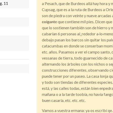
g. 11
a Pesach, que de Burdeos allá hay hora y 
Cupsag, que es a la ruta de Burdeos a Orle
son de piedra con veinte y nueve arcadas 
colgante
que contiene mil pies. Dicen que
que lo sostienen también son de hierro y
cabarían 6 personas al_rededor a·lo·meno
debajo pasan los barcos sin quitar los pa
catacumbas en donde se conserban momias
etc. años. Pasamos a ver el campo santo, 
vessanas de tierra, todo guarnecido de ca
alternando los árboles con los nichos o s
construcciones diferentes, observando cier
puede tener por un paseo. La casa lonja qu
y todo son tiendas de diferentes especies. 
está, y las calles todas, están bien enpedra
mañana o a la tarde toobía, no havía fango
buen casaría, etc. etc. etc.
Vamos a vuestra ermana: ya os escribí qe. 