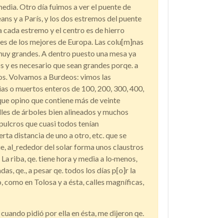
media. Otro día fuimos a ver el puente de
ans y a París, y los dos estremos del puente
a cada estremo y el centro es de hierro
 es de los mejores de Europa. Las colu[m]nas
 muy grandes. A dentro puesto una mesa ya
s y es necesario que sean grandes porqe. a
los. Volvamos a Burdeos: vimos las
 o muertos enteros de 100, 200, 300, 400,
que opino que contiene más de veinte
lles de árboles bien alineados y muchos
epulcros que cuasi todos tenían
ta distancia de uno a otro, etc. que se
e, al_rededor del solar forma unos claustros
La riba, qe. tiene hora y media a lo·menos,
das, qe., a pesar qe. todos los días p[o]r la
, como en Tolosa y a ésta, calles magníficas,
cuando pidió por ella en ésta, me dijeron qe.