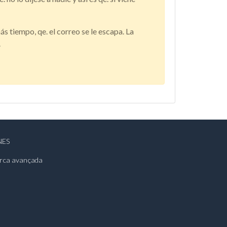
s tiempo, qe. el correo se le escapa. La
.
NES
rca avançada