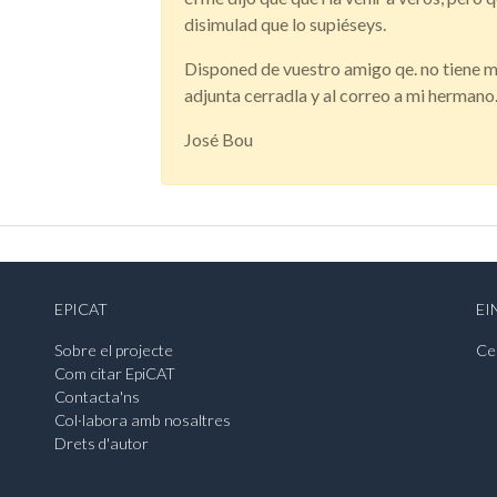
disimulad que lo supiéseys.
Disponed de vuestro amigo qe. no tiene má
adjunta cerradla y al correo a mi hermano
José Bou
EPICAT
EI
Sobre el projecte
Ce
Com citar EpiCAT
Contacta'ns
Col·labora amb nosaltres
Drets d'autor