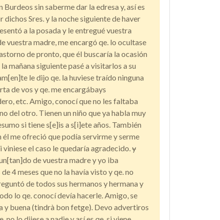
 Burdeos sin saberme dar la edresa y, así es
 dichos Sres. y la noche siguiente de haver
esentó a la posada y le entregué vuestra
 de vuestra madre, me encargó qe. lo ocultase
astorno de pronto, que él buscaría la ocasión
la mañana siguiente pasé a visitarlos a su
am[en]te le dijo qe. la huviese traído ninguna
carta de vos y qe. me encargábays
ro, etc. Amigo, conocí que no les faltaba
uno del otro. Tienen un niño que ya habla muy
esumo si tiene s[e]is a s[i]ete años. También
in él me ofreció que podía servirme y serme
 si viniese el caso le quedaría agradecido.
y
n[tan]do de vuestra madre y yo iba
 de 4 meses que no la havía visto y qe. no
reguntó de todos sus hermanos y hermana y
todo lo qe. conocí devía hacerle. Amigo, se
 y buena (tindrà bon fetge). Devo advertiros
. no lo dijese a nadie y así es qe. si viene