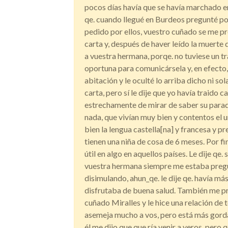
pocos días havía que se havía marchado en
qe. cuando llegué en Burdeos pregunté por
pedido por ellos, vuestro cuñado se me pr
carta y, después de haver leído la muerte
a vuestra hermana, porqe. no tuviese un tr
oportuna para comunicársela y, en efecto, 
abitación y le oculté lo arriba dicho ni sol
carta, pero sí le dije que yo havía traido 
estrechamente de mirar de saber su parade
nada, que vivían muy bien y contentos el 
bien la lengua castella[na] y francesa y pr
tienen una niña de cosa de 6 meses. Por f
útil en algo en aquellos países. Le dije qe.
vuestra hermana siempre me estaba pregu
disimulando, ahun_qe. le dije qe. havía más
disfrutaba de buena salud. También me p
cuñado Miralles y le hice una relación de 
asemeja mucho a vos, pero está más gorda
él me dijo que que ría venir a veros, pero qe