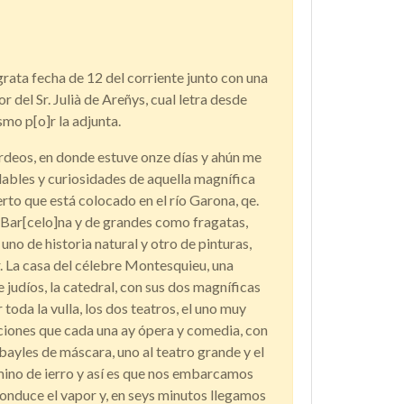
rata fecha de 12 del corriente junto con una
r del Sr. Julià de Areñys, cual letra desde
mo p[o]r la adjunta.
urdeos, en donde estuve onze días y ahún me
ables y curiosidades de aquella magnífica
uerto que está colocado en el río Garona, qe.
Bar[celo]na y de grandes como fragatas,
no de historia natural y otro de pinturas,
r. La casa del célebre Montesquieu, una
e judíos, la catedral, con sus dos magníficas
 toda la vulla, los dos teatros, el uno muy
ciones que cada una ay ópera y comedia, con
ayles de máscara, uno al teatro grande y el
ino de ierro y así es que nos embarcamos
conduce el vapor y, en seys minutos llegamos