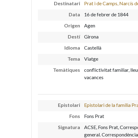
Destinatari
Prat i de Camps, Narcís d
Data
16 de febrer de 1844
Origen
Agen
Destí
Girona
Idioma
Castellà
Tema
Viatge
Temàtiques
conflictivitat familiar, lleu
vacances
Epistolari
Epistolari de la família Pr
Fons
Fons Prat
Signatura
ACSE, Fons Prat, Corres
general. Correspondència