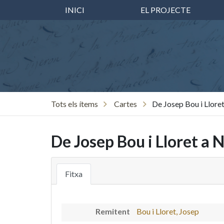
INICI
EL PROJECTE
Tots els ítems
Cartes
De Josep Bou i Lloret
De Josep Bou i Lloret a 
Fitxa
Remitent
Bou i Lloret, Josep