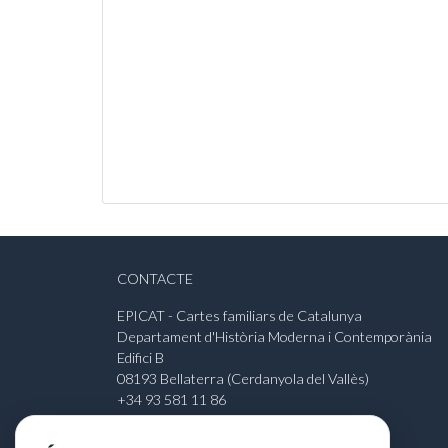
CONTACTE
EPICAT - Cartes familiars de Catalunya
Departament d'Història Moderna i Contemporània
Edifici B
08193 Bellaterra (Cerdanyola del Vallès)
+34 93 581 11 86
javier.anton@uab.cat