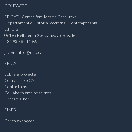
CONTACTE
EPICAT - Cartes familiars de Catalunya
Departament d'Història Moderna i Contemporània
Edifici B
08193 Bellaterra (Cerdanyola del Vallès)
+34 93 581 11 86
javier.anton@uab.cat
EPICAT
Sobre el projecte
Com citar EpiCAT
Contacta'ns
Col·labora amb nosaltres
Drets d'autor
EINES
Cerca avançada