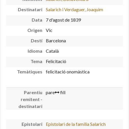
Destinatari
Salarich i Verdaguer, Joaquim
Data
7 d'agost de 1839
Origen
Vic
Destí
Barcelona
Idioma
Català
Tema
Felicitació
Temàtiques
felicitació onomàstica
Parentiu
pare
fill
remitent -
destinatari
Epistolari
Epistolari de la família Salarich