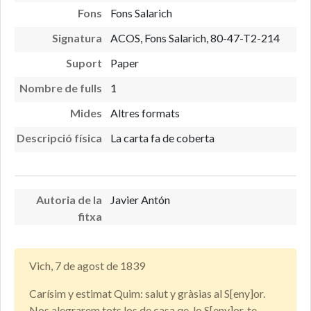
Fons
Fons Salarich
Signatura
ACOS, Fons Salarich, 80-47-T2-214
Suport
Paper
Nombre de fulls
1
Mides
Altres formats
Descripció física
La carta fa de coberta
Autoria de la
Javier Antón
fitxa
Vich, 7 de agost de 1839
Carísim y estimat Quim: salut y gràsias al S[eny]or.
Nos alegrarem tots los de casa qe. lo S[eny]or. te