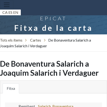
CA
ES
EN
EPICAT
Fitxa de la carta
Tots els ítems
Cartes
De Bonaventura Salarich a
Joaquim Salarich i Verdaguer
De Bonaventura Salarich a
Joaquim Salarich i Verdaguer
Fitxa
Remitent
Salarich, Bonaventura