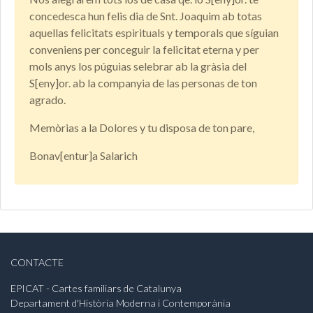
concedesca hun felis dia de Snt. Joaquim ab totas
aquellas felicitats espirituals y temporals que síguian
conveniens per conceguir la felicitat eterna y per
mols anys los púguias selebrar ab la gràsia del
S[eny]or. ab la companyia de las personas de ton
agrado.
Memòrias a la Dolores y tu disposa de ton pare,
Bonav[entur]a Salarich
CONTACTE
EPICAT - Cartes familiars de Catalunya
Departament d'Història Moderna i Contemporània