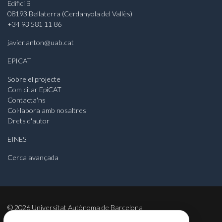
Edifici B
08193 Bellaterra (Cerdanyola del Vallès)
+34 93 581 11 86
javier.anton@uab.cat
EPICAT
Sobre el projecte
Com citar EpiCAT
Contacta'ns
Col·labora amb nosaltres
Drets d'autor
EINES
Cerca avançada
©
2026
Universitat Autònoma de Barcelona