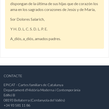
dispongan de la última de sus hijas que de corazón los
ama en los sagrados corazones de Jesús y de María,
Sor Dolores Salarich,
Y H. D. L. C. S. D. L. P. E.
A_diós, a_diós, amados padres.
CONTACTE
EPICAT - Cartes familiars de Catalunya
Departament d'Història Moderna i Contemporània
Edifici B
08193 Bellaterra (Cerdanyola del Vallès)
+34 93 581 11 86