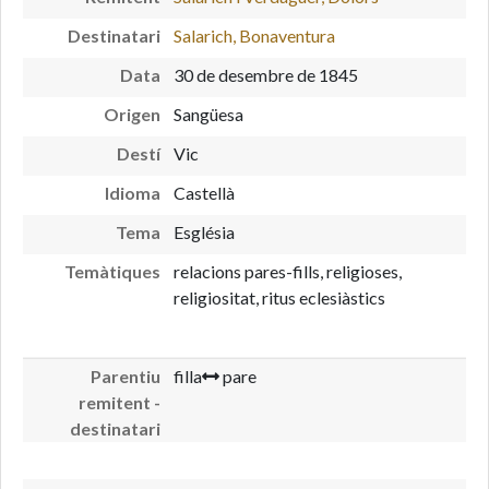
Destinatari
Salarich, Bonaventura
Data
30 de desembre de 1845
Origen
Sangüesa
Destí
Vic
Idioma
Castellà
Tema
Església
Temàtiques
relacions pares-fills, religioses,
religiositat, ritus eclesiàstics
Parentiu
filla
pare
remitent -
destinatari