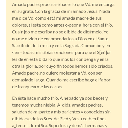
Amado padre, procuraré hacer lo que Vd. me encarga
en su grata. Con la gracia de mi amado Jesús. Nada
me dice Vd. cómo está mi amada madre de·sus
dolores, si está como antes o·peor a_hora con el frío.
Cua[n]do me escriba no se olbide de dicírmelo. Yo
no·me olvido de encomendarlos a Dios en el Santo
Sacrificio de·la misa y en la Sagrada Comunión y en
<en> todas mis tibias oraciones, para que el S[eñ]or
les dé en esta bida lo que más los conbenga y en la
otra la gloria, por cuyo fin todos hemos sido criados.
Amado padre, no quiero molestar a Vd. con ser
demasiado larga. Quando me escribe haga el fabor
de franquearme las cartas.
En ésta hace mucho frío. A nebado ya dos beces y
tenemos mucha niebla. A_diós, amados padres,
saluden de·mi parte a mis parientes y conocidos sin
olbidarse de los Sres. de Picó y Ves. reciben finos
a_fectos de mi Sra. Superiora y demás hermanas y