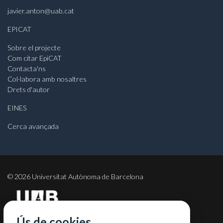
javier.anton@uab.cat
EPICAT
Sobre el projecte
Com citar EpiCAT
Contacta'ns
Col·labora amb nosaltres
Drets d'autor
EINES
Cerca avançada
©
2026
Universitat Autònoma de Barcelona
Ús de cookies