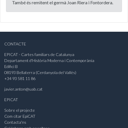
També és remitent el germà Joan Riera i Fontordera.
CONTACTE
EPICAT - Cartes familiars de Catalunya
Departament d'Història Moderna i Contemporània
Edifici B
08193 Bellaterra (Cerdanyola del Vallès)
+34 93 581 11 86
javier.anton@uab.cat
EPICAT
Sobre el projecte
Com citar EpiCAT
Contacta'ns