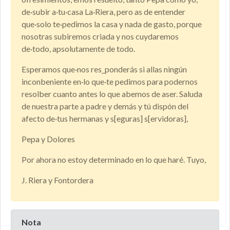
de·subir a·tu·casa La·Riera, pero as de entender
que·solo te·pedimos la casa y nada de gasto, porque
nosotras subiremos criada y nos cuydaremos
de·todo, apsolutamente de todo.
Esperamos que·nos res_ponderás si allas ningún
inconbeniente en·lo que·te pedimos para podernos
resolber cuanto antes lo que abemos de aser. Saluda
de nuestra parte a padre y demás y tú dispón del
afecto de·tus hermanas y s[eguras] s[ervidoras],
Pepa y Dolores
Por ahora no estoy determinado en lo que haré. Tuyo,
J. Riera y Fontordera
Nota