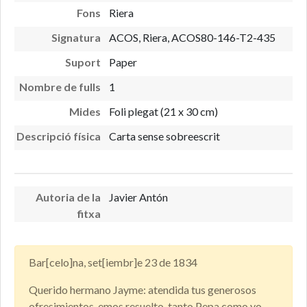
Fons
Riera
Signatura
ACOS, Riera, ACOS80-146-T2-435
Suport
Paper
Nombre de fulls
1
Mides
Foli plegat (21 x 30 cm)
Descripció física
Carta sense sobreescrit
Autoria de la
Javier Antón
fitxa
Bar[celo]na, set[iembr]e 23 de 1834
Querido hermano Jayme: atendida tus generosos
ofresimientos, emos resuelto, tanto Pepa como yo,