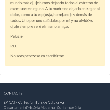
mundo más q[u]e hirnos dejando todos al estremo de
exemtuarte ninguno. A tu madre no dejarla entregar al
dolor, como a tu esp[os]a, herm[ano]s y demás de
todos. Uno por uno salúdalos por mi y·no olvidéys
q[u]e siempre seré el mismo amigo,
Paluzie
P.D.
No seas perezoso en escribirme.
CONTACTE
EPICAT - Cartes familiars de Catalunya
Departament d'Història Moderna i Contemporània