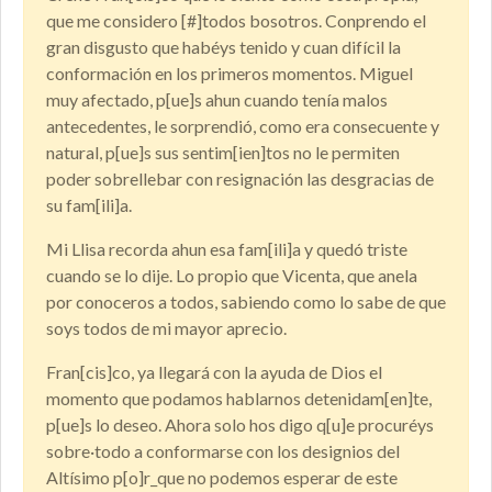
que me considero [#]todos bosotros. Conprendo el
gran disgusto que habéys tenido y cuan difícil la
conformación en los primeros momentos. Miguel
muy afectado, p[ue]s ahun cuando tenía malos
antecedentes, le sorprendió, como era consecuente y
natural, p[ue]s sus sentim[ien]tos no le permiten
poder sobrellebar con resignación las desgracias de
su fam[ili]a.
Mi Llisa recorda ahun esa fam[ili]a y quedó triste
cuando se lo dije. Lo propio que Vicenta, que anela
por conoceros a todos, sabiendo como lo sabe de que
soys todos de mi mayor aprecio.
Fran[cis]co, ya llegará con la ayuda de Dios el
momento que podamos hablarnos detenidam[en]te,
p[ue]s lo deseo. Ahora solo hos digo q[u]e procuréys
sobre·todo a conformarse con los designios del
Altísimo p[o]r_que no podemos esperar de este