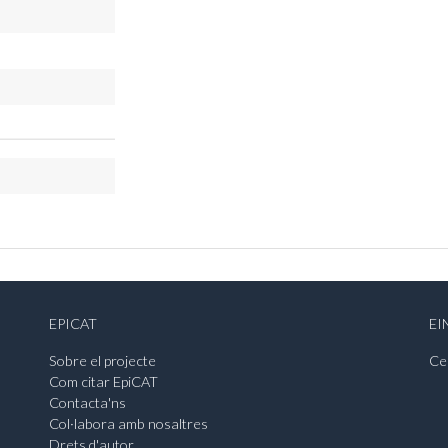
EPICAT
EI
Sobre el projecte
Ce
Com citar EpiCAT
Contacta'ns
Col·labora amb nosaltres
Drets d'autor