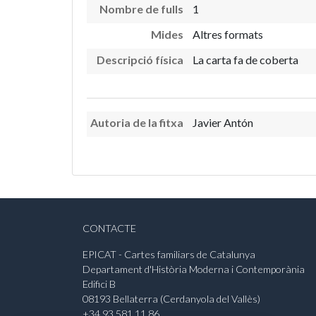
Nombre de fulls
1
Mides
Altres formats
Descripció física
La carta fa de coberta
Autoria de la fitxa
Javier Antón
CONTACTE
EPICAT - Cartes familiars de Catalunya
Departament d'Història Moderna i Contemporània
Edifici B
08193 Bellaterra (Cerdanyola del Vallès)
+34 93 581 11 86