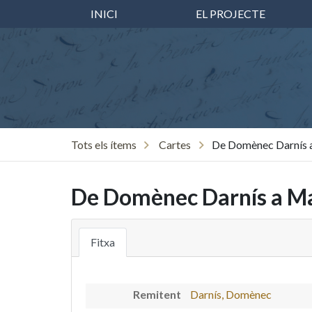
INICI
EL PROJECTE
Tots els ítems
Cartes
De Domènec Darnís a
De Domènec Darnís a Ma
Fitxa
Remitent
Darnís, Domènec