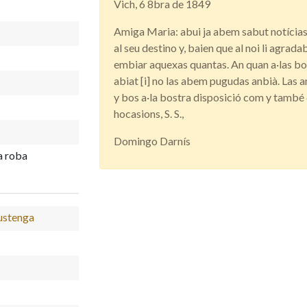
Vich, 6 8bra de 1849
Amiga Maria: abui ja abem sabut notícias
al seu destino y, baien que al noi li agrada
embiar aquexas quantas. An quan a·las bo
abiat [i] no las abem pugudas anbià. Las 
y bos a·la bostra disposició com y també
hocasions, S. S.,
Domingo Darnís
a roba
rustenga