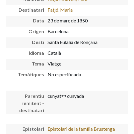
Destinatari
Fatjó, Maria
Data
23 de març de 1850
Origen
Barcelona
Destí
Santa Eulàlia de Ronçana
Idioma
Català
Tema
Viatge
Temàtiques
No especificada
Parentiu
cunyat
cunyada
remitent -
destinatari
Epistolari
Epistolari de la família Brustenga