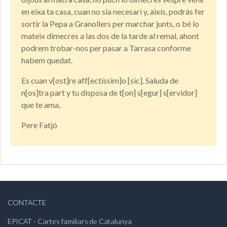
en eixa ta casa, cuan no sia necesari y, aixís, podràs fer
sortir la Pepa a Granollers per marchar junts, o bé lo
mateix dimecres a las dos de la tarde al remal, ahont
podrem trobar-nos per pasar a Tarrasa conforme
habem quedat.
Es cuan v[ost]re aff[ectíssim]o [sic]. Saluda de
n[os]tra part y tu disposa de t[on] s[egur] s[ervidor]
que te ama,
Pere Fatjó
CONTACTE
EPICAT - Cartes familiars de Catalunya