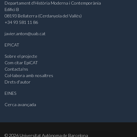
Departament d'Història Moderna i Contemporània
Edifici B
08193 Bellaterra (Cerdanyola del Vallès)
+34 93 581 11 86
javier.anton@uab.cat
EPICAT
Sobre el projecte
Com citar EpiCAT
Contacta'ns
Col·labora amb nosaltres
Drets d'autor
EINES
Cerca avançada
©
2026
Universitat Autònoma de Barcelona