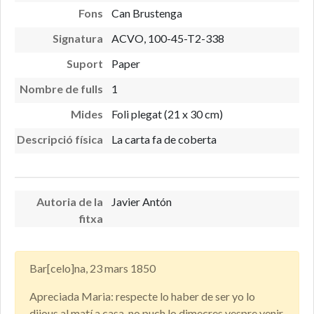
Fons
Can Brustenga
Signatura
ACVO, 100-45-T2-338
Suport
Paper
Nombre de fulls
1
Mides
Foli plegat (21 x 30 cm)
Descripció física
La carta fa de coberta
Autoria de la
Javier Antón
fitxa
Bar[celo]na, 23 mars 1850
Apreciada Maria: respecte lo haber de ser yo lo
dijous al matí a casa, no puch lo dimecres vespre venir