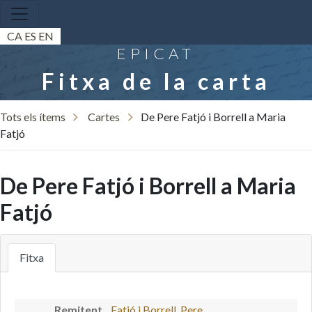
CA
ES
EN
EPICAT
Fitxa de la carta
Tots els ítems
Cartes
De Pere Fatjó i Borrell a Maria
Fatjó
De Pere Fatjó i Borrell a Maria
Fatjó
Fitxa
Remitent
Fatjó i Borrell, Pere