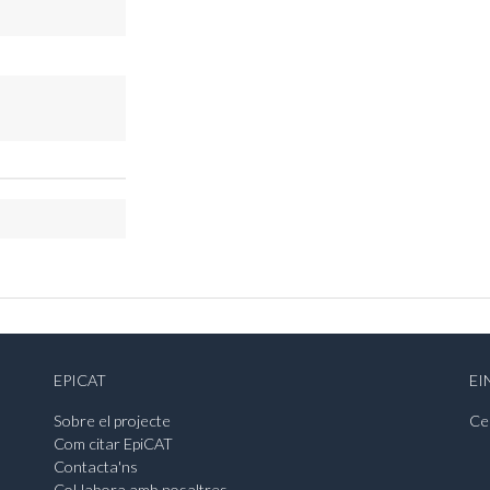
EPICAT
EI
Sobre el projecte
Ce
Com citar EpiCAT
Contacta'ns
Col·labora amb nosaltres