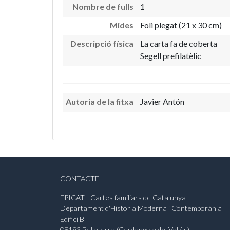
Nombre de fulls
1
Mides
Foli plegat (21 x 30 cm)
Descripció física
La carta fa de coberta
Segell prefilatèlic
Autoria de la fitxa
Javier Antón
CONTACTE
EPICAT - Cartes familiars de Catalunya
Departament d'Història Moderna i Contemporània
Edifici B
08193 Bellaterra (Cerdanyola del Vallès)