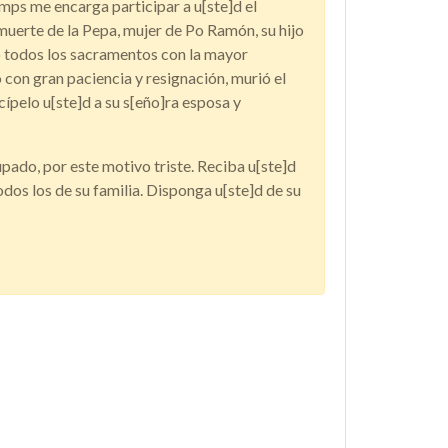
ps me encarga participar a u[ste]d el
muerte de la Pepa, mujer de Po Ramón, su hijo
ó todos los sacramentos con la mayor
con gran paciencia y resignación, murió el
icípelo u[ste]d a su s[eño]ra esposa y
do, por este motivo triste. Reciba u[ste]d
dos los de su familia. Disponga u[ste]d de su