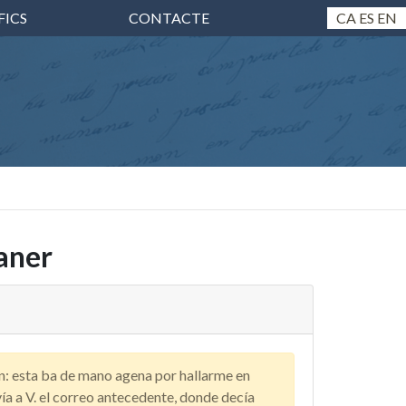
FICS
CONTACTE
CA
ES
EN
aner
n: esta ba de mano agena por hallarme en
ía a V. el correo antecedente, donde decía