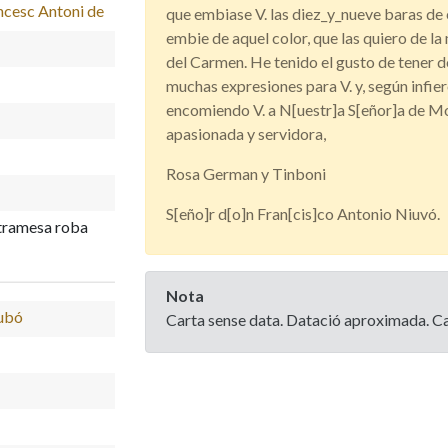
ncesc Antoni de
que embiase V. las diez_y_nueve baras de el
embie de aquel color, que las quiero de la
del Carmen. He tenido el gusto de tener d
muchas expresiones para V. y, según infier
encomiendo V. a N[uestr]a S[eñor]a de Mo
apasionada y servidora,
Rosa German y Tinboni
S[eño]r d[o]n Fran[cis]co Antonio Niuvó.
, tramesa roba
Nota
iubó
Carta sense data. Datació aproximada. Car