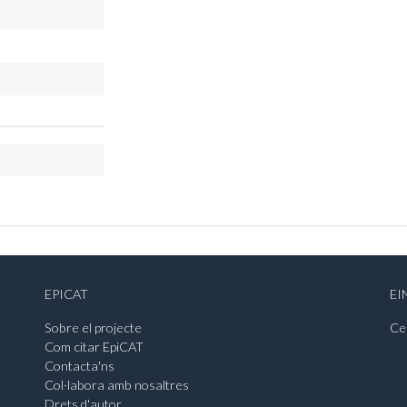
EPICAT
EI
Sobre el projecte
Ce
Com citar EpiCAT
Contacta'ns
Col·labora amb nosaltres
Drets d'autor