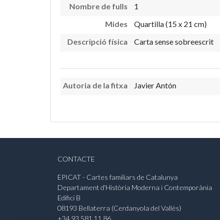
Nombre de fulls
1
Mides
Quartilla (15 x 21 cm)
Descripció física
Carta sense sobreescrit
Autoria de la fitxa
Javier Antón
CONTACTE
EPICAT - Cartes familiars de Catalunya
Departament d'Història Moderna i Contemporània
Edifici B
08193 Bellaterra (Cerdanyola del Vallès)
+34 93 581 11 86