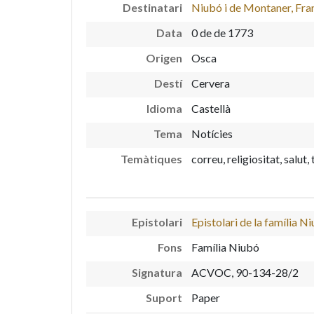
Destinatari
Niubó i de Montaner, Fra
Data
0 de de 1773
Origen
Osca
Destí
Cervera
Idioma
Castellà
Tema
Notícies
Temàtiques
correu, religiositat, salut
Epistolari
Epistolari de la família N
Fons
Família Niubó
Signatura
ACVOC, 90-134-28/2
Suport
Paper