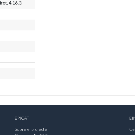
et, 4.16.3.
EPICAT
EI
Sobre el projecte
Ce