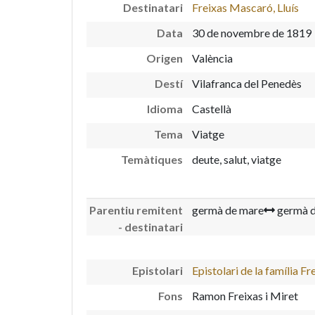
Destinatari
Freixas Mascaró, Lluís
Data
30 de novembre de 1819
Origen
València
Destí
Vilafranca del Penedès
Idioma
Castellà
Tema
Viatge
Temàtiques
deute, salut, viatge
Parentiu remitent
germà de mare
germà d
- destinatari
Epistolari
Epistolari de la família Fr
Fons
Ramon Freixas i Miret