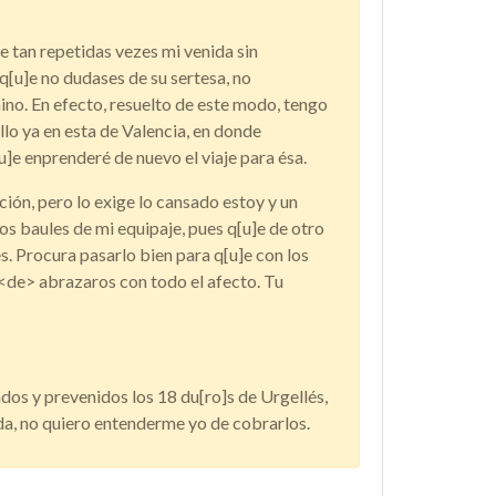
e tan repetidas vezes mi venida sin
 q[u]e no dudases de su sertesa, no
mino. En efecto, resuelto de este modo, tengo
llo ya en esta de Valencia, en donde
]e enprenderé de nuevo el viaje para ésa.
ión, pero lo exige lo cansado estoy y un
os baules de mi equipaje, pues q[u]e de otro
s. Procura pasarlo bien para q[u]e con los
<de> abrazaros con todo el afecto. Tu
dos y prevenidos los 18 du[ro]s de Urgellés,
ada, no quiero entenderme yo de cobrarlos.