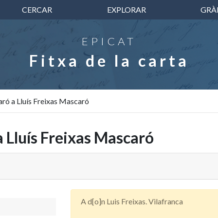
CERCAR
EXPLORAR
GRÀ
EPICAT
Fitxa de la carta
ró a Lluís Freixas Mascaró
 Lluís Freixas Mascaró
A d[o]n Luis Freixas. Vilafranca