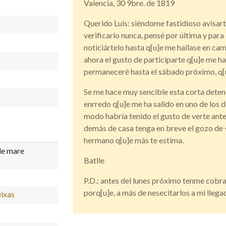
Valencia, 30 9bre. de 1819
Querido Luis: siéndome fastidioso avisart
verificarlo nunca, pensé por última y para
noticiártelo hasta q[u]e me hallase en ca
ahora el gusto de participarte q[u]e me ha
permaneceré hasta el sábado próximo, q[u
Se me hace muy sencible esta corta detenc
enrredo q[u]e me ha salido en uno de los d
modo habría tenido el gusto de verte ante
demás de casa tenga en breve el gozo de 
hermano q[u]e más te estima.
e mare
Batlle
P.D.: antes del lunes próximo tenme cobra
porq[u]e, a más de nesecitarlos a mi lleg
eixas