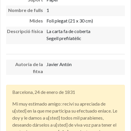
Nombre de fulls
1
Mides
Foli plegat (21 x 30 cm)
Descripció física
La carta fa de coberta
Segell prefilatèlic
Autoria de la
Javier Antón
fitxa
Barcelona, 24 de enero de 1831
Mi muy estimado amigo: reciví su apreciada de
u[sted] en la que me participa su efectuado enlace. Le
doy y le damos a u[sted] todos mil parabienes,
deseando dárselos a u[sted] de viva voz para tener el