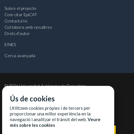
Sobre el projecte
Com citar EpiCAT
Contacta'ns
Col·labora amb nosaltres
Drets d'autor
EINES
Cerca avançada
©
2026
Universitat Autònoma de Barcelona
Ús de cookies
Utilitzem cookies pròpies i de tercers per
proporcionar una millor experiència en la
COL·LABORADORS
navegació i analitzar el trànsit del web.
Veure
més sobre les cookies