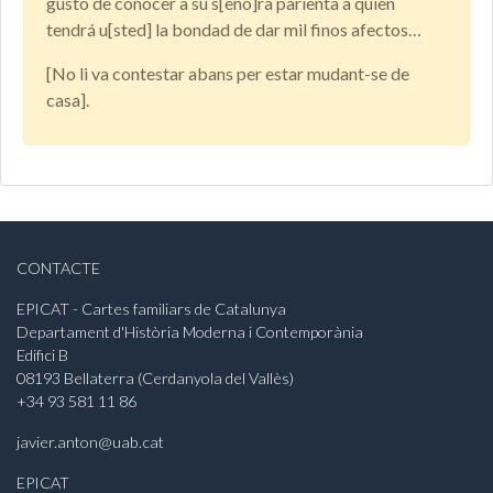
gusto de conocer a su s[eño]ra parienta a quien
tendrá u[sted] la bondad de dar mil finos afectos…
[No li va contestar abans per estar mudant-se de
casa].
CONTACTE
EPICAT - Cartes familiars de Catalunya
Departament d'Història Moderna i Contemporània
Edifici B
08193 Bellaterra (Cerdanyola del Vallès)
+34 93 581 11 86
javier.anton@uab.cat
EPICAT