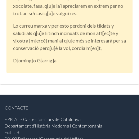
xocolate, fasa, q[u]e la’i apreciarem en extrem per no
trobar-se’n así q[u]e valgui res.
Lo curreu marxa y per esto perdoni dels tildats y
saludi als q[u]e li tinch incinuats de mon aff[ec]te y
v[ostra] m[ercè] mani al q[u]e més se interesarà per sa
conservació perq[u]è la vol, cordialm[en]t,
D[oming]o G[arrig]a
CONTACTE
EPICAT - Cartes familiars de Catalunya
Departament d'Història Moderna i Contemporània
Edifici B
08193 Bellaterra (Cerdanyola del Vallès)