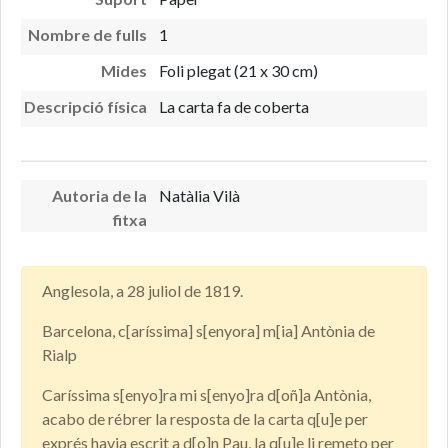
Nombre de fulls
1
Mides
Foli plegat (21 x 30 cm)
Descripció física
La carta fa de coberta
Autoria de la
Natàlia Vilà
fitxa
Anglesola, a 28 juliol de 1819.
Barcelona, c[aríssima] s[enyora] m[ia] Antònia de
Rialp
Caríssima s[enyo]ra mi s[enyo]ra d[oñ]a Antònia,
acabo de rébrer la resposta de la carta q[u]e per
exprés havia escrit a d[o]n Pau, la q[u]e li remeto per