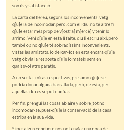
son ús y satisfacció.
La carta del hereu, segons los inconvenients, vetg
q[u]e la de incomodar, però, com ell diu, no té altre fi
q[u]e estar més prop de v[ostra] m[ercè] y tenir lo
arrimo. Vehi q[u]e en esta li falte, diu li escriu així, però
també opino q[u]e té sobradíssims inconvenients,
vistas las amistats, lo deixar-los en esta encara·q[u]e
vetg òbvia la resposta q[u]e lo mateix serà en
qualsevol atre paratje.
A no ser las miras respectivas, presumo q[u]e se
podria donar alguna barrallada, però, de esta, per
aquellas de res se pot confiar.
Per fin, prengui las cosas ab aire y sobre_tot no
incomodar-se, pues·q[u]e la conservació de la casa
estriba en la sua vida.
Si per algun conducto nos pot enviar una poca de