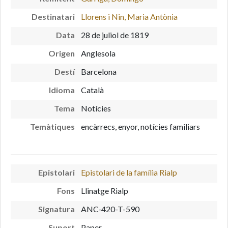
Destinatari
Llorens i Nin, Maria Antònia
Data
28 de juliol de 1819
Origen
Anglesola
Destí
Barcelona
Idioma
Català
Tema
Notícies
Temàtiques
encàrrecs, enyor, notícies familiars
Epistolari
Epistolari de la família Rialp
Fons
Llinatge Rialp
Signatura
ANC-420-T-590
Suport
Paper