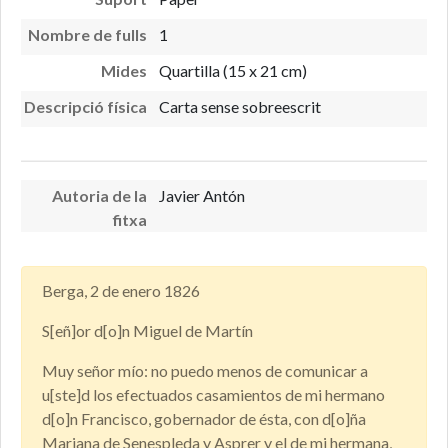
Nombre de fulls
1
Mides
Quartilla (15 x 21 cm)
Descripció física
Carta sense sobreescrit
Autoria de la
Javier Antón
fitxa
Berga, 2 de enero 1826
S[eñ]or d[o]n Miguel de Martín
Muy señor mío: no puedo menos de comunicar a
u[ste]d los efectuados casamientos de mi hermano
d[o]n Francisco, gobernador de ésta, con d[o]ña
Mariana de Senespleda y Asprer y el de mi hermana,