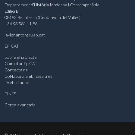
Departament d'Història Moderna i Contemporània
Edifici B
08193 Bellaterra (Cerdanyola del Vallès)
+34 93 581 11 86
javier.anton@uab.cat
EPICAT
Sobre el projecte
Com citar EpiCAT
Contacta'ns
Col·labora amb nosaltres
Drets d'autor
EINES
Cerca avançada