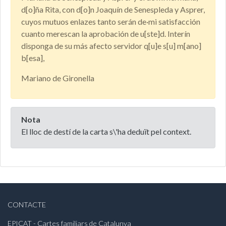
d[o]ña Rita, con d[o]n Joaquín de Senespleda y Asprer,
cuyos mutuos enlazes tanto serán de·mi satisfacción
cuanto merescan la aprobación de u[ste]d. Interín
disponga de su más afecto servidor q[u]e s[u] m[ano]
b[esa],
Mariano de Gironella
Nota
El lloc de destí de la carta s\'ha deduït pel context.
CONTACTE
EPICAT - Cartes familiars de Catalunya