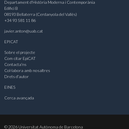
Departament d'Història Moderna i Contemporània
Edifici B
08193 Bellaterra (Cerdanyola del Vallès)
+34 93 581 11 86
javier.anton@uab.cat
EPICAT
Sobre el projecte
Com citar EpiCAT
Contacta'ns
Col·labora amb nosaltres
Drets d'autor
EINES
Cerca avançada
©
2026
Universitat Autònoma de Barcelona