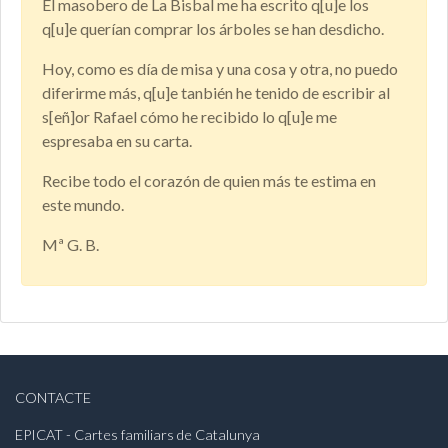
El masobero de La Bisbal me ha escrito q[u]e los
q[u]e querían comprar los árboles se han desdicho.
Hoy, como es día de misa y una cosa y otra, no puedo
diferirme más, q[u]e tanbién he tenido de escribir al
s[eñ]or Rafael cómo he recibido lo q[u]e me
espresaba en su carta.
Recibe todo el corazón de quien más te estima en
este mundo.
Mª G. B.
CONTACTE
EPICAT - Cartes familiars de Catalunya