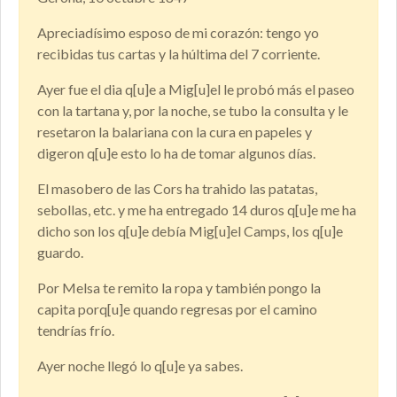
Apreciadísimo esposo de mi corazón: tengo yo
recibidas tus cartas y la húltima del 7 corriente.
Ayer fue el dia q[u]e a Mig[u]el le probó más el paseo
con la tartana y, por la noche, se tubo la consulta y le
resetaron la balariana con la cura en papeles y
digeron q[u]e esto lo ha de tomar algunos días.
El masobero de las Cors ha trahido las patatas,
sebollas, etc. y me ha entregado 14 duros q[u]e me ha
dicho son los q[u]e debía Mig[u]el Camps, los q[u]e
guardo.
Por Melsa te remito la ropa y también pongo la
capita porq[u]e quando regresas por el camino
tendrías frío.
Ayer noche llegó lo q[u]e ya sabes.