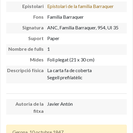
Epistolari
Epistolari de la família Barraquer
Fons
Família Barraquer
Signatura
ANC, Família Barraquer, 954, UI 35
Suport
Paper
Nombre de fulls
1
Mides
Foli plegat (21 x 30 cm)
Descripció física
La carta fa de coberta
Segell prefilatèlic
Autoria de la
Javier Antón
fitxa
Gerona, 10 octubre 1847