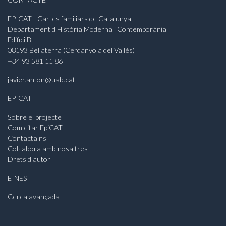
EPICAT - Cartes familiars de Catalunya
Departament d'Història Moderna i Contemporània
Edifici B
08193 Bellaterra (Cerdanyola del Vallès)
+34 93 581 11 86
javier.anton@uab.cat
EPICAT
Sobre el projecte
Com citar EpiCAT
Contacta'ns
Col·labora amb nosaltres
Drets d'autor
EINES
Cerca avançada