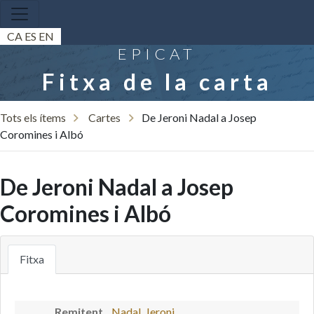
CA
ES
EN
EPICAT
Fitxa de la carta
Tots els ítems
Cartes
De Jeroni Nadal a Josep
Coromines i Albó
De Jeroni Nadal a Josep
Coromines i Albó
Fitxa
Remitent
Nadal, Jeroni