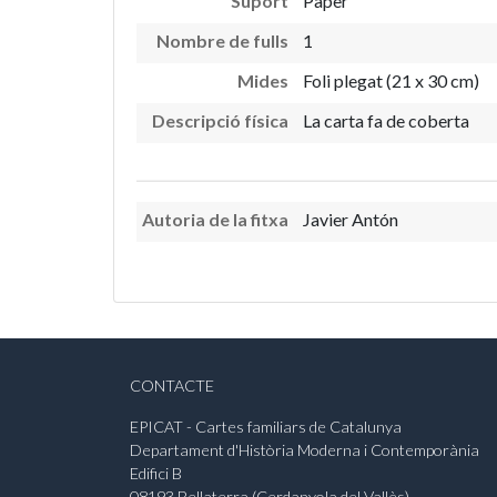
Suport
Paper
Nombre de fulls
1
Mides
Foli plegat (21 x 30 cm)
Descripció física
La carta fa de coberta
Autoria de la fitxa
Javier Antón
CONTACTE
EPICAT - Cartes familiars de Catalunya
Departament d'Història Moderna i Contemporània
Edifici B
08193 Bellaterra (Cerdanyola del Vallès)