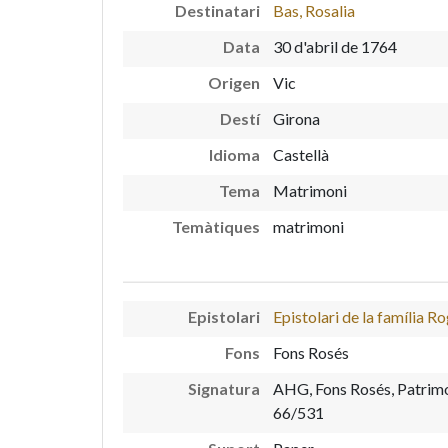
Destinatari
Bas, Rosalia
Data
30 d'abril de 1764
Origen
Vic
Destí
Girona
Idioma
Castellà
Tema
Matrimoni
Temàtiques
matrimoni
Epistolari
Epistolari de la família R
Fons
Fons Rosés
Signatura
AHG, Fons Rosés, Patrimo
66/531