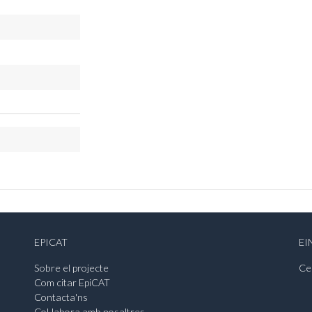
EPICAT
EI
Sobre el projecte
Ce
Com citar EpiCAT
Contacta'ns
Col·labora amb nosaltres