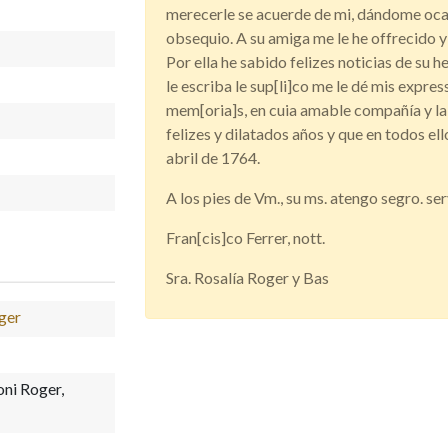
merecerle se acuerde de mi, dándome oca
obsequio. A su amiga me le he offrecido y 
Por ella he sabido felizes noticias de su 
le escriba le sup[li]co me le dé mis expre
mem[oria]s, en cuia amable compañía y la 
felizes y dilatados años y que en todos el
abril de 1764.
A los pies de Vm., su ms. atengo segro. ser
Fran[cis]co Ferrer, nott.
Sra. Rosalía Roger y Bas
oger
ni Roger,