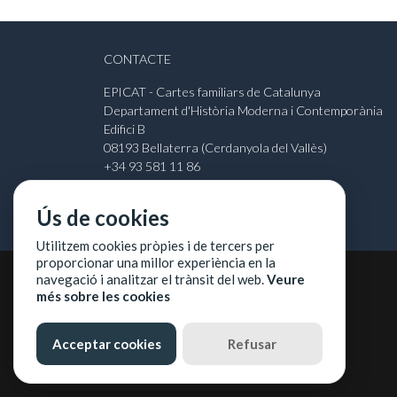
CONTACTE
EPICAT - Cartes familiars de Catalunya
Departament d'Història Moderna i Contemporània
Edifici B
08193 Bellaterra (Cerdanyola del Vallès)
+34 93 581 11 86
javier.anton@uab.cat
Ús de cookies
Utilitzem cookies pròpies i de tercers per
proporcionar una millor experiència en la
navegació i analitzar el trànsit del web.
Veure
©
2026
Universitat Autònoma de Barcelona
més sobre les cookies
Acceptar cookies
Refusar