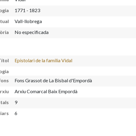
ogia
1771 - 1823
itual
Vall-llobrega
òria
No especificada
Títol
Epistolari de la família Vidal
ogia
Fons
Fons Grassot de La Bisbal d'Empordà
rxiu
Arxiu Comarcal Baix Empordà
tals
9
iars
6