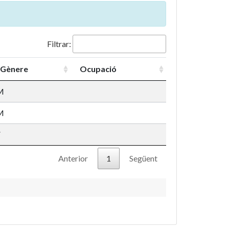
Filtrar:
Gènere
Ocupació
M
M
F
Anterior
1
Següent