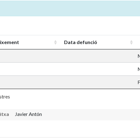
aixement
Data defunció
stres
fitxa
Javier Antón