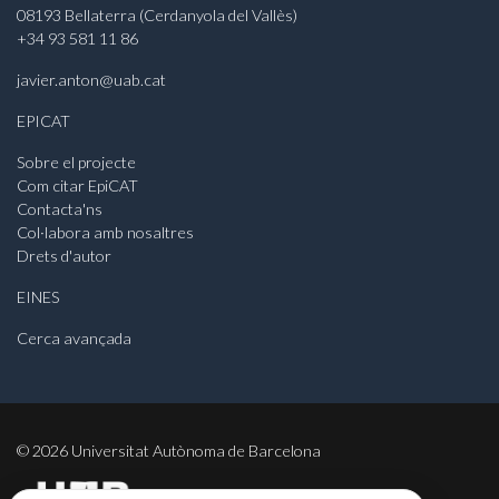
08193 Bellaterra (Cerdanyola del Vallès)
+34 93 581 11 86
javier.anton@uab.cat
EPICAT
Sobre el projecte
Com citar EpiCAT
Contacta'ns
Col·labora amb nosaltres
Drets d'autor
EINES
Cerca avançada
©
2026
Universitat Autònoma de Barcelona