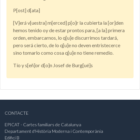
P[ost] d[ata]
[V]erá v[uestra] m[erced] p[o]r la cubierta la [or]den
hemos tenido oy de estar prontos para, [a la] primera
orden, embarcarnos, lo q[u]e discurrimos tardará,
pero será cierto, de lo q[u]e no deven entristecerce
sino tomarlo como cosa q[u]e no tiene remedio.
Tío y s[eñ]or d[o]n Josef de Burg[ué]s
CONTACTE
EPICAT - Cartes familiars de Catalunya
Departament d'Història Moderna i Contemporània
Edifici B