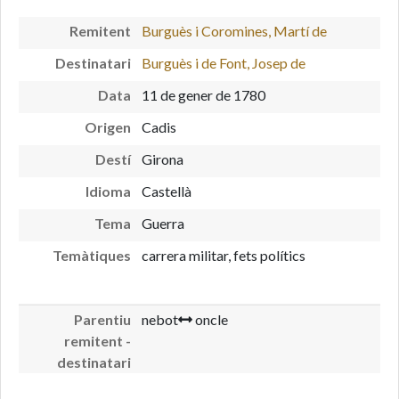
Remitent
Burguès i Coromines, Martí de
Destinatari
Burguès i de Font, Josep de
Data
11 de gener de 1780
Origen
Cadis
Destí
Girona
Idioma
Castellà
Tema
Guerra
Temàtiques
carrera militar, fets polítics
Parentiu
nebot
oncle
remitent -
destinatari