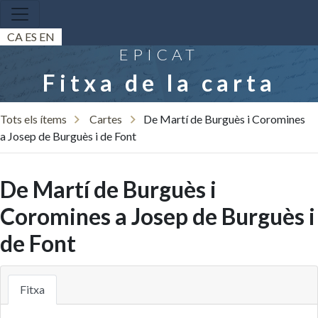
CA
ES
EN
EPICAT
Fitxa de la carta
Tots els ítems
Cartes
De Martí de Burguès i Coromines
a Josep de Burguès i de Font
De Martí de Burguès i
Coromines a Josep de Burguès i
de Font
Fitxa