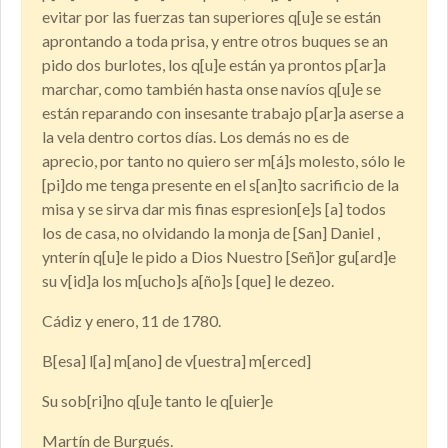
evitar por las fuerzas tan superiores q[u]e se están
aprontando a toda prisa, y entre otros buques se an
pido dos burlotes, los q[u]e están ya prontos p[ar]a
marchar, como también hasta onse navíos q[u]e se
están reparando con insesante trabajo p[ar]a aserse a
la vela dentro cortos días. Los demás no es de
aprecio, por tanto no quiero ser m[á]s molesto, sólo le
[pi]do me tenga presente en el s[an]to sacrificio de la
misa y se sirva dar mis finas espresion[e]s [a] todos
los de casa, no olvidando la monja de [San] Daniel ,
ynterín q[u]e le pido a Dios Nuestro [Señ]or gu[ard]e
su v[id]a los m[ucho]s a[ño]s [que] le dezeo.
Cádiz y enero, 11 de 1780.
B[esa] l[a] m[ano] de v[uestra] m[erced]
Su sob[ri]no q[u]e tanto le q[uier]e
Martín de Burgués.