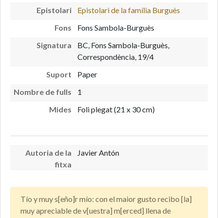
Epistolari
Epistolari de la família Burguès
Fons
Fons Sambola-Burguès
Signatura
BC, Fons Sambola-Burguès,
Correspondència, 19/4
Suport
Paper
Nombre de fulls
1
Mides
Foli plegat (21 x 30 cm)
Autoria de la
Javier Antón
fitxa
Tío y muy s[eño]r mío: con el maior gusto recibo [la]
muy apreciable de v[uestra] m[erced] llena de