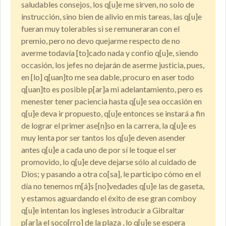
saludables consejos, los q[u]e me sirven, no solo de
instrucción, sino bien de alivio en mis tareas, las q[u]e
fueran muy tolerables si se remuneraran con el
premio, pero no devo quejarme respecto de no
averme todavía [to]cado nada y confío q[u]e, siendo
occasión, los jefes no dejarán de aserme justicia, pues,
en [lo] q[uan]to me sea dable, procuro en aser todo
q[uan]to es posible p[ar]a mi adelantamiento, pero es
menester tener paciencia hasta q[u]e sea occasión en
q[u]e deva ir propuesto, q[u]e entonces se instará a fin
de lograr el primer ase[n]so en la carrera, la q[u]e es
muy lenta por ser tantos los q[u]e deven asender
antes q[u]e a cada uno de por sí le toque el ser
promovido, lo q[u]e deve dejarse sólo al cuidado de
Dios; y pasando a otra co[sa], le participo cómo en el
día no tenemos m[á]s [no]vedades q[u]e las de gaseta,
y estamos aguardando el éxito de ese gran comboy
q[u]e intentan los ingleses introducir a Gibraltar
p[ar]a el soco[rro] de la plaza , lo q[u]e se espera