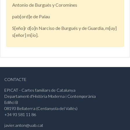
Antonio de Burgués y Coromines
pab[ord]e de Palau
S[eño]r d[o]n Narciso de Burgués y de Guardia, m[uy]
s[eñor] m[ío].
CONTACTE
EPICAT - Cartes familiars de Catalunya
Departament d'Història Moderna i Contemporània
Edifici B
08193 Bellaterra (Cerdanyola del Vallès)
+34 93 581 11 86
javier.anton@uab.cat