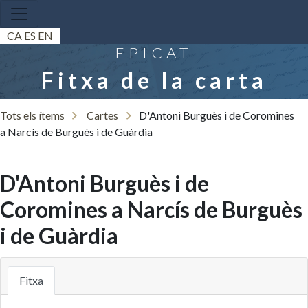
CA
ES
EN
EPICAT
Fitxa de la carta
Tots els ítems
Cartes
D'Antoni Burguès i de Coromines
a Narcís de Burguès i de Guàrdia
D'Antoni Burguès i de
Coromines a Narcís de Burguès
i de Guàrdia
Fitxa