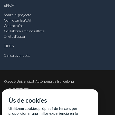
EPICAT
Sobre el projecte
Com citar EpiCAT
Contacta'ns
Col·labora amb nosaltres
Drets d'autor
EINES
Cerca avançada
©
2026
Universitat Autònoma de Barcelona
Ús de cookies
COL·LABORADORS
Utilitzem cookies pròpies i de tercers per
proporcionar una millor experiència en la