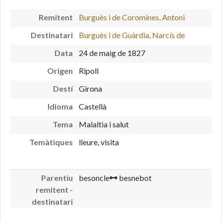
Remitent
Burguès i de Coromines, Antoni
Destinatari
Burguès i de Guàrdia, Narcís de
Data
24 de maig de 1827
Origen
Ripoll
Destí
Girona
Idioma
Castellà
Tema
Malaltia i salut
Temàtiques
lleure, visita
Parentiu
besoncle
besnebot
remitent -
destinatari