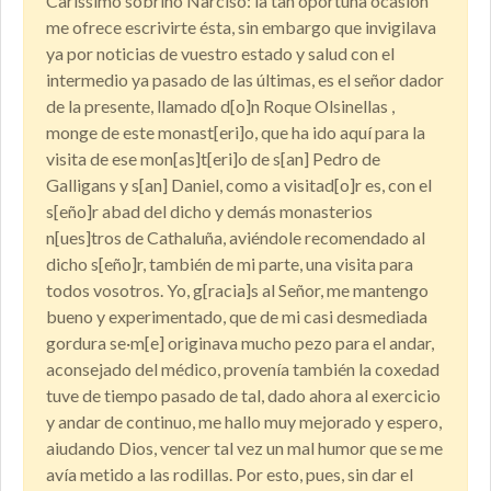
Caríssimo sobrino Narciso: la tan oportuna ocasión
me ofrece escrivirte ésta, sin embargo que invigilava
ya por noticias de vuestro estado y salud con el
intermedio ya pasado de las últimas, es el señor dador
de la presente, llamado d[o]n Roque Olsinellas ,
monge de este monast[eri]o, que ha ido aquí para la
visita de ese mon[as]t[eri]o de s[an] Pedro de
Galligans y s[an] Daniel, como a visitad[o]r es, con el
s[eño]r abad del dicho y demás monasterios
n[ues]tros de Cathaluña, aviéndole recomendado al
dicho s[eño]r, también de mi parte, una visita para
todos vosotros. Yo, g[racia]s al Señor, me mantengo
bueno y experimentado, que de mi casi desmediada
gordura se·m[e] originava mucho pezo para el andar,
aconsejado del médico, provenía también la coxedad
tuve de tiempo pasado de tal, dado ahora al exercicio
y andar de continuo, me hallo muy mejorado y espero,
aiudando Dios, vencer tal vez un mal humor que se me
avía metido a las rodillas. Por esto, pues, sin dar el