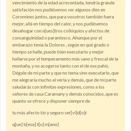
vencimiento de la edad acrecentada, tendría grande
satisfación nos pudiésemos ver algunos dies en
Coromines juntos, que para vosotros también fuera
mejor, allá en tiempo del calor, y nos pudiésemos
desahogar con n[ues]tros collóquios y afectos de
consanguinidad o parantesco. Ahunque por el
embarazo tenía la Dolores , según en qué grado o
tiempo se halle, puede bien executarlo y mejor
hallarse por el temperamento más sano y frescal de la
montaña, y no acogerse tanto con el de ese pahís.
Dégale de mi parte y que no tema sino executarlo, que
me alegraría mucho al verla y demás, que de mi parte
saludarás con infinitas expresiones, como a los
señores de casa Caramany y demás conocidos, que es
quanto se ofrece y disponer siempre de
tu más afecto tío y seguro ser[vi]d[o]r
q[ue] b[esa] t[u] m[ano]