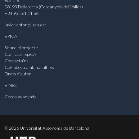
Edifici B
08193 Bellaterra (Cerdanyola del Vallès)
+34 93 581 11 86
javier.anton@uab.cat
EPICAT
Sobre el projecte
Com citar EpiCAT
Contacta'ns
Col·labora amb nosaltres
Drets d'autor
EINES
Cerca avançada
©
2026
Universitat Autònoma de Barcelona