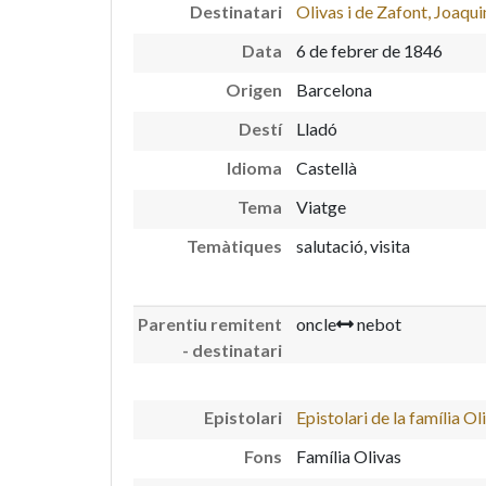
Destinatari
Olivas i de Zafont, Joaqu
Data
6 de febrer de 1846
Origen
Barcelona
Destí
Lladó
Idioma
Castellà
Tema
Viatge
Temàtiques
salutació, visita
Parentiu remitent
oncle
nebot
- destinatari
Epistolari
Epistolari de la família Ol
Fons
Família Olivas