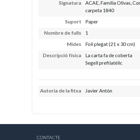
Signatura
ACAE, Família Olivas, Co
carpeta 1840
Suport
Paper
Nombre de fulls
1
Mides
Foli plegat (21 x 30 cm)
Descripció física
La carta fa de coberta
Segell prefilatèlic
Autoria de la fitxa
Javier Antón
CONTACTE