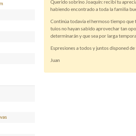
Querido sobrino Joaquín: recibí tu apreciada
im
habiendo encontrado a toda la familia bu
Continúa todavía el hermoso tiempo que t
tuios no hayan sabido aprovechar tan op
determinarán y que sea por larga tempora
Espresiones a todos y juntos disponed de t
Juan
ivas