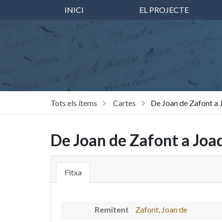
INICI
EL PROJECTE
Tots els ítems
Cartes
De Joan de Zafont a 
De Joan de Zafont a Joa
Fitxa
Remitent
Zafont, Joan de