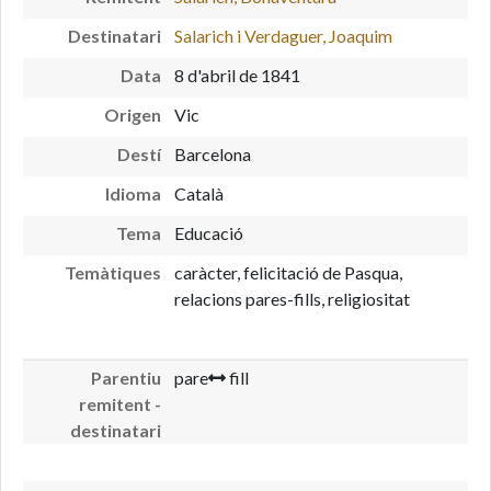
Destinatari
Salarich i Verdaguer, Joaquim
Data
8 d'abril de 1841
Origen
Vic
Destí
Barcelona
Idioma
Català
Tema
Educació
Temàtiques
caràcter, felicitació de Pasqua,
relacions pares-fills, religiositat
Parentiu
pare
fill
remitent -
destinatari