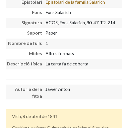
Epistolari
Epistolari de la família Salarich
Fons
Fons Salarich
Signatura
ACOS, Fons Salarich, 80-47-T2-214
Suport
Paper
Nombre de fulls
1
Mides
Altres formats
Descripció física
La carta fa de coberta
Autoria de la
Javier Antón
fitxa
Vich, 8 de abril de 1841
Carísim y estimat Quim: salut y gràsias al S[eny]or.