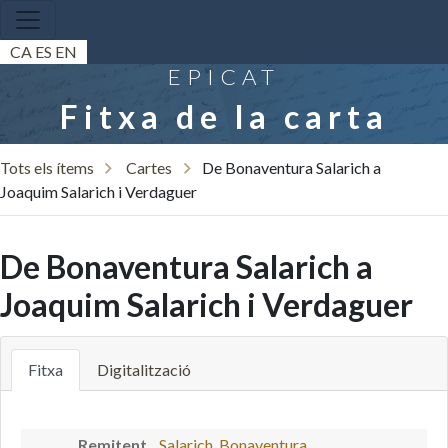
CA
ES
EN
EPICAT
Fitxa de la carta
Tots els ítems
Cartes
De Bonaventura Salarich a
Joaquim Salarich i Verdaguer
De Bonaventura Salarich a
Joaquim Salarich i Verdaguer
Fitxa
Digitalització
Remitent
Salarich, Bonaventura