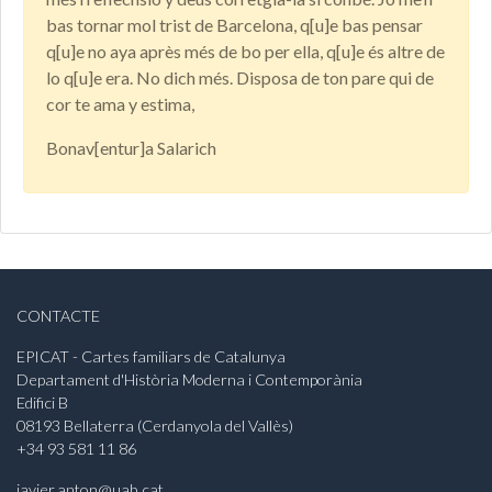
bas tornar mol trist de Barcelona, q[u]e bas pensar
q[u]e no aya après més de bo per ella, q[u]e és altre de
lo q[u]e era. No dich més. Disposa de ton pare qui de
cor te ama y estima,
Bonav[entur]a Salarich
CONTACTE
EPICAT - Cartes familiars de Catalunya
Departament d'Història Moderna i Contemporània
Edifici B
08193 Bellaterra (Cerdanyola del Vallès)
+34 93 581 11 86
javier.anton@uab.cat