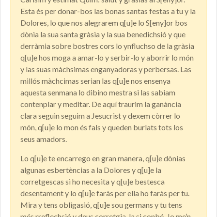
Esta és per donar-bos las bonas santas festas a tu y la
Dolores, lo que nos alegrarem q[u]e lo S[eny]or bos
dònia la sua santa gràsia y la sua benedichsió y que
derràmia sobre bostres cors lo ynfluchso de la gràsia
q[u]e hos moga a amar-lo y serbir-lo y aborrir lo món
y las suas màchsimas enganyadoras y perbersas. Las
millós màchcimas serian las q[u]e nos ensenya
aquesta senmana lo dibino mestra si las sabiam
contenplar y meditar. De aquí traurim la ganància
clara seguin seguim a Jesucrist y dexem còrrer lo
món, q[u]e lo mon és fals y queden burlats tots los
seus amadors.
Lo q[u]e te encarrego en gran manera, q[u]e dònias
algunas esbertèncias a la Dolores y q[u]e la
corretgescas si ho necesita y q[u]e bestesca
desentament y lo q[u]e faràs per ella ho faràs per tu.
Mira y tens obligasió, q[u]e sou germans y tu tens
més rreflechsió y deus corretgia-la si conbé. Jo me’n