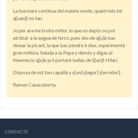
La tua mare continua del mateix modo, quant més bé
q[uan]t no tan.
Jo per ara me trobo millor, lo que no dupto se pot
atribuir a·la aygua de ferro, pues des·de q[u]e bas
deixar la picant, la que bas pendre 6 dias, esperimentà
gran millora. Saluda a·la Pepa y demés y digas al
Neemecio q[u]e ja li portaré ballas de S[an]t Hilari.
Disposa de est ton capallà y s[on] s[egur] s[ervidor],
Ramon Casacuberta
CONTACTE