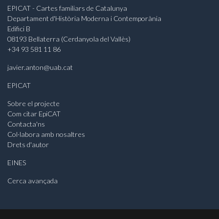
EPICAT - Cartes familiars de Catalunya
Departament d'Història Moderna i Contemporània
Edifici B
08193 Bellaterra (Cerdanyola del Vallès)
+34 93 581 11 86
javier.anton@uab.cat
EPICAT
Sobre el projecte
Com citar EpiCAT
Contacta'ns
Col·labora amb nosaltres
Drets d'autor
EINES
Cerca avançada