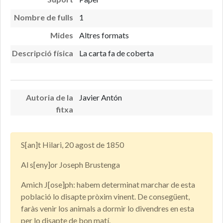
Nombre de fulls
1
Mides
Altres formats
Descripció física
La carta fa de coberta
Autoria de la
Javier Antón
fitxa
S[an]t Hilari, 20 agost de 1850
Al s[eny]or Joseph Brustenga
Amich J[ose]ph: habem determinat marchar de esta
població lo disapte pròxim vinent. De consegüent,
faràs venir los animals a dormir lo divendres en esta
per lo disapte de bon matí.