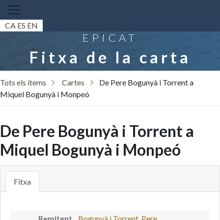
CA
ES
EN
EPICAT
Fitxa de la carta
Tots els ítems
Cartes
De Pere Bogunyà i Torrent a
Miquel Bogunyà i Monpeó
De Pere Bogunyà i Torrent a
Miquel Bogunyà i Monpeó
Fitxa
Remitent
Bogunyà i Torrent, Pere