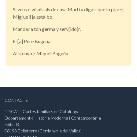
Si veus o vèjals als de casa Martí y digals que lo p[are]
Mig[ue]l ja està·bo.
Mandar a ton germà y serv[ido]r.
Fr[a] Pere Buguñà
Al s[enyo]r Miquel Buguñà
CONTACTE
EPICAT - Cartes familiars de Catalunya
Departament d'Història Moderna i Contemporània
Edifici B
08193 Bellaterra (Cerdanyola del Vallès)