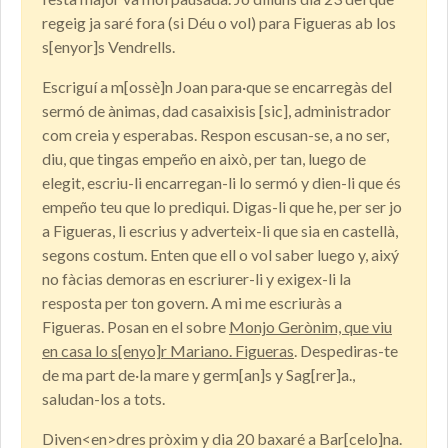
regeig ja saré fora (si Déu o vol) para Figueras ab los
s[enyor]s Vendrells.
Escriguí a m[ossè]n Joan para·que se encarregàs del
sermó de ànimas, dad casaixisis [sic], administrador
com creia y esperabas. Respon escusan-se, a no ser,
diu, que tingas empeño en això, per tan, luego de
elegit, escriu-li encarregan-li lo sermó y dien-li que és
empeño teu que lo prediqui. Digas-li que he, per ser jo
a Figueras, li escrius y adverteix-li que sia en castellà,
segons costum. Enten que ell o vol saber luego y, aixý
no fàcias demoras en escriurer-li y exigex-li la
resposta per ton govern. A mi me escriuràs a
Figueras. Posan en el sobre
Monjo Gerònim, que viu
en casa lo s[enyo]r Mariano. Figueras
. Despediras-te
de ma part de·la mare y germ[an]s y Sag[rer]a.,
saludan-los a tots.
Diven<en>dres pròxim y dia 20 baxaré a Bar[celo]na.