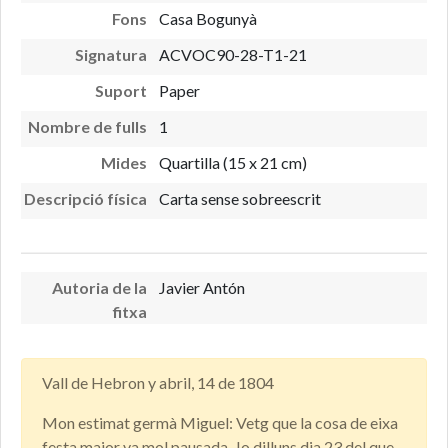
Fons
Casa Bogunyà
Signatura
ACVOC90-28-T1-21
Suport
Paper
Nombre de fulls
1
Mides
Quartilla (15 x 21 cm)
Descripció física
Carta sense sobreescrit
Autoria de la
Javier Antón
fitxa
Vall de Hebron y abril, 14 de 1804
Mon estimat germà Miguel: Vetg que la cosa de eixa
festa major va mol pausada. Jo dilluns dia 23 del que