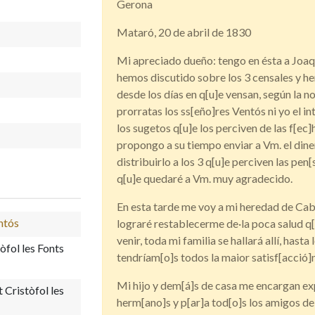
Gerona
Mataró, 20 de abril de 1830
Mi apreciado dueño: tengo en ésta a Joaq
hemos discutido sobre los 3 censales y 
desde los días en q[u]e vensan, según la no
prorratas los ss[eño]res Ventós ni yo el in
los sugetos q[u]e los perciven de las f[ec
propongo a su tiempo enviar a Vm. el dine
distribuirlo a los 3 q[u]e perciven las pe
q[u]e quedaré a Vm. muy agradecido.
En esta tarde me voy a mi heredad de Cabri
entós
lograré restablecerme de·la poca salud q
venir, toda mi familia se hallará allí, hast
òfol les Fonts
tendríam[o]s todos la maior satisf[acció]n
Mi hijo y dem[á]s de casa me encargan exp
Cristòfol les
herm[ano]s y p[ar]a tod[o]s los amigos de 