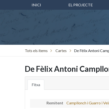
INICI
EL PROJECTE
Tots els ítems
Cartes
De Fèlix Antoni Camp
De Fèlix Antoni Campllon
Fitxa
Remitent
Campllonch i Guarro i Vel