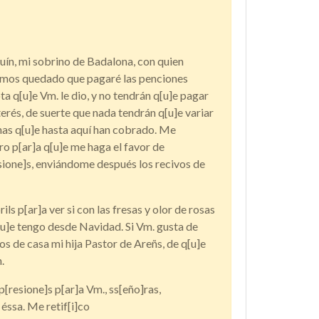
uín, mi sobrino de Badalona, con quien
hemos quedado que pagaré las penciones
ta q[u]e Vm. le dio, y no tendrán q[u]e pagar
terés, de suerte que nada tendrán q[u]e variar
]has q[u]e hasta aquí han cobrado. Me
ro p[ar]a q[u]e me haga el favor de
n[sione]s, enviándome después los recivos de
ls p[ar]a ver si con las fresas y olor de rosas
[u]e tengo desde Navidad. Si Vm. gusta de
a los de casa mi hija Pastor de Areñs, de q[u]e
.
[resione]s p[ar]a Vm., ss[eño]ras,
éssa. Me retif[i]co