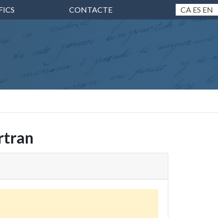
FICS
CONTACTE
CA
ES
EN
rtran