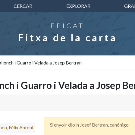
CERCAR
EXPLORAR
GRÀ
EPICAT
Fitxa de la carta
llonch i Guarro i Velada a Josep Bertran
ch i Guarro i Velada a Josep Be
S[enyo]r d[o]n Josef Bertran, canónigo
ada, Fèlix Antoni