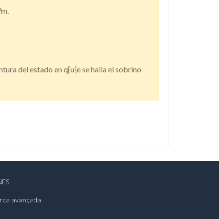
Vm.
intura del estado en q[u]e se halla el sobrino
NES
rca avançada