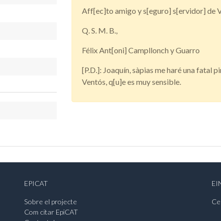
Aff[ec]to amigo y s[eguro] s[ervidor] de 
Q. S. M. B.,
Félix Ant[oni] Campllonch y Guarro
[P.D.]: Joaquín, sàpias me haré una fatal p
Ventós, q[u]e es muy sensible.
EPICAT
EI
Sobre el projecte
Ce
Com citar EpiCAT