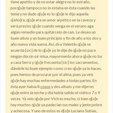
tiene apetito y de no estar alegre no lo estraño,
porq[u]e tampoco no lo estaba en ésta cuando las
tenía y no dudo q[u]e es lo q[u]e le dijo aquella
s[eño]ra, q[u]e era un umor arpético en la caveza y
será presiso q[u]e cuando venga en el verano aga
algún remedio para quitárcelo de raís. Le deseo un
buen alivio y un buen principio y fin de año a·los dos y
año nuevo vida nueva. Así, di·a Valentín q[u]e se
acuerda [sic] de lo q[u]e yo le dije de q[u]e no pace
ningún día sin oir misa, mayormente ahora q[u]e no ba
a casa Serra y q[u]e frecuenta [sic] los sacramentos,
dándole tú buen ejemplo como creo q[u]e ya lo haces,
pues hemos de procurar por el alma, pues ya veis
q[u]e hay muchas enfermedades a todas partes. En
ésta ayer había 8
cosos
y dos albats y me dijeron
q[u]e entre la noche y día había salido el viático 7 o 9
veces. Ya veis q[u]e por Vich es mucho, si bien q[u]e
hay muchos q[u]e ya padecían sus males y jente pobre
y achecosa. Y uno de estos es d[o]n Luciano Subías,