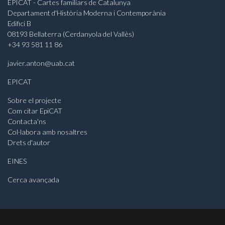
EPICAT - Cartes familiars de Catalunya
Departament d'Història Moderna i Contemporània
Edifici B
08193 Bellaterra (Cerdanyola del Vallès)
+34 93 581 11 86
javier.anton@uab.cat
EPICAT
Sobre el projecte
Com citar EpiCAT
Contacta'ns
Col·labora amb nosaltres
Drets d'autor
EINES
Cerca avançada