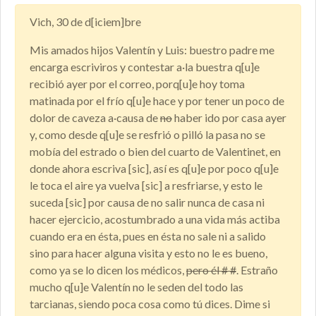
Vich, 30 de d[iciem]bre
Mis amados hijos Valentín y Luis: buestro padre me
encarga escriviros y contestar a·la buestra q[u]e
recibió ayer por el correo, porq[u]e hoy toma
matinada por el frío q[u]e hace y por tener un poco de
dolor de caveza a·causa de
no
haber ido por casa ayer
y, como desde q[u]e se resfrió o pilló la pasa no se
mobía del estrado o bien del cuarto de Valentinet, en
donde ahora escriva [sic], así es q[u]e por poco q[u]e
le toca el aire ya vuelva [sic] a resfriarse, y esto le
suceda [sic] por causa de no salir nunca de casa ni
hacer ejercicio, acostumbrado a una vida más actiba
cuando era en ésta, pues en ésta no sale ni a salido
sino para hacer alguna visita y esto no le es bueno,
como ya se lo dicen los médicos,
pero él # #
. Estraño
mucho q[u]e Valentín no le seden del todo las
tarcianas, siendo poca cosa como tú dices. Dime si