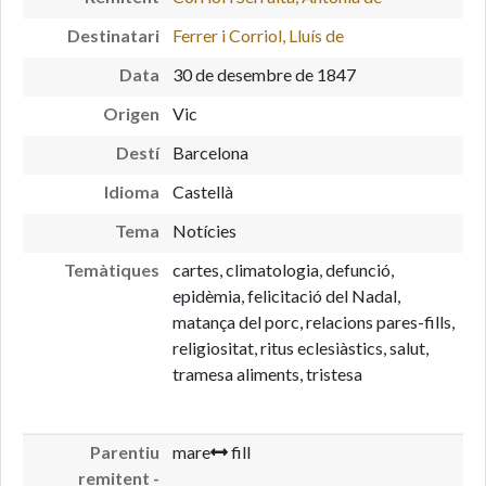
Destinatari
Ferrer i Corriol, Lluís de
Data
30 de desembre de 1847
Origen
Vic
Destí
Barcelona
Idioma
Castellà
Tema
Notícies
Temàtiques
cartes, climatologia, defunció,
epidèmia, felicitació del Nadal,
matança del porc, relacions pares-fills,
religiositat, ritus eclesiàstics, salut,
tramesa aliments, tristesa
Parentiu
mare
fill
remitent -