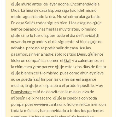
q[u]e murió antes_de_ayer noche. Encomendadle a
Dios. La niña de casa Espona siga [sic] del mismo
modo, aguardando la ora. No sé cómo alarga tanto.
En casa Sallés todos siguen bien. Hos aseguro q[u]e
hemos pasado unas fiestas muy tristes, lo mismo
q[u]e si no lo fueron, pues todo el día de Navida[d]
nevando en grande y el día siguiente, si bien q[u]e no
nebaba, pero no se podía salir de casa. Así las
pasamos, sin ver a nadie, solo los tíos Deus, q[u]e nos
hicieron compañía a comer, el
Gall
y a calentarnos en
la chimenea y me parece q[u]e estos dos días de fiesta
q[u]e bienen cerá lo mismo, pues como ahun ay nieve
no se pueda [sic] hir por las calles sin
enfangarce
mucho, lo q[u]e es el paseo o el prado inposible. Hoy
Fransisquet
está de convite en la misa nueva de
m[osé]n Félix Mascaró, q[u]e la celebra con toda
pompa, pues
celebra
canta un oficio en el Carmen con
toda la música y han convidado a todos los parientes
y amigos. No hos digo más sino q[u]e hasta han