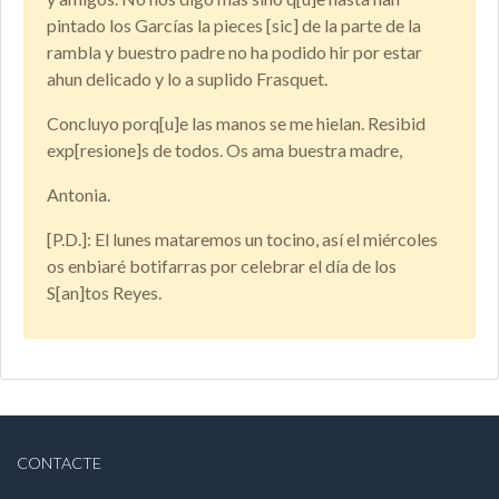
pintado los Garcías la pieces [sic] de la parte de la
rambla y buestro padre no ha podido hir por estar
ahun delicado y lo a suplido Frasquet.
Concluyo porq[u]e las manos se me hielan. Resibid
exp[resione]s de todos. Os ama buestra madre,
Antonia.
[P.D.]: El lunes mataremos un tocino, así el miércoles
os enbiaré botifarras por celebrar el día de los
S[an]tos Reyes.
CONTACTE