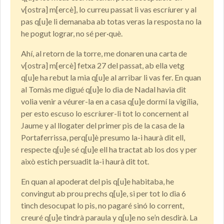
v[ostra] m[ercè], lo curreu passat li vas escríurer y al
pas q[u]e li demanaba ab totas veras la resposta no la
he pogut lograr, no sé per·què.
Ahí, al retorn de la torre, me donaren una carta de
v[ostra] m[ercè] fetxa 27 del passat, ab ella vetg
q[u]e ha rebut la mia q[u]e al arribar li vas fer. En quan
al Tomàs me digué q[u]e lo dia de Nadal havia dit
volia venir a véurer-la en a casa q[u]e dormí la vigília,
per esto escuso lo escríurer-li tot lo concernent al
Jaume y al llogater del primer pis de la casa de la
Portaferrissa, perq[u]è presumo la-i haurà dit ell,
respecte q[u]e sé q[u]e ell ha tractat ab los dos y per
això estich persuadit la-i haurà dit tot.
En quan al apoderat del pis q[u]e habitaba, he
convingut ab prou prechs q[u]e, si per tot lo dia 6
tinch desocupat lo pis, no pagaré sinó lo corrent,
creuré q[u]e tindrà paraula y q[u]e no se’n desdirà. La