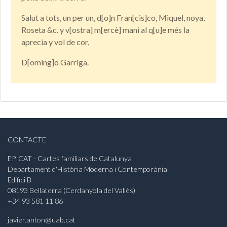
Salut a tots, un per un, d[o]n Fran[cis]co, Miquel, noya,
Roseta &c. y v[ostra] m[ercè] mani al q[u]e més la
aprecia y vol de cor,
D[oming]o Garriga.
CONTACTE
EPICAT - Cartes familiars de Catalunya
Departament d'Història Moderna i Contemporània
Edifici B
08193 Bellaterra (Cerdanyola del Vallès)
+34 93 581 11 86
javier.anton@uab.cat