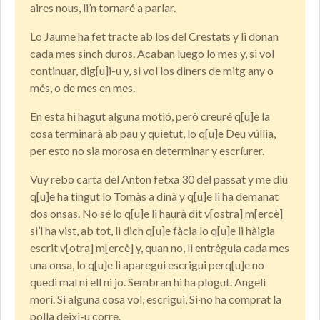
aires nous, li’n tornaré a parlar.
Lo Jaume ha fet tracte ab los del Crestats y li donan
cada mes sinch duros. Acaban luego lo mes y, si vol
continuar, dig[u]i-u y, si vol los diners de mitg any o
més, o de mes en mes.
En esta hi hagut alguna motió, però creuré q[u]e la
cosa terminarà ab pau y quietut, lo q[u]e Deu vúllia,
per esto no sia morosa en determinar y escríurer.
Vuy rebo carta del Anton fetxa 30 del passat y me diu
q[u]e ha tingut lo Tomàs a dinà y q[u]e li ha demanat
dos onsas. No sé lo q[u]e li haurà dit v[ostra] m[ercè]
si’l ha vist, ab tot, li dich q[u]e fàcia lo q[u]e li hàigia
escrit v[otra] m[ercè] y, quan no, li entrèguia cada mes
una onsa, lo q[u]e li aparegui escrigui perq[u]e no
quedi mal ni ell ni jo. Sembran hi ha plogut. Angeli
morí. Si alguna cosa vol, escrigui, Si·no ha comprat la
polla deixi-u corre.