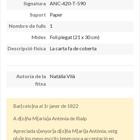
Signatura
ANC-420-T-590
Suport
Paper
Nombre de fulls
1
Mides
Foli plegat (21 x 30 cm)
Descripció física
La carta fa de coberta
Autoria de la
Natàlia Vilà
fitxa
Bar[celo]na al 1r janer de 1822
A d[o]ña M[aria]a Antònia de Rialp
Apreciada s[enyor]a d[o]ña M[ari]a Antònia, vetg
q[u]e los meus escrits tenen poca acceptació en