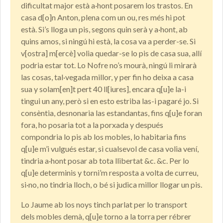
dificultat major està a·hont posarem los trastos. En
casa d[o]n Anton, plena com un ou, res més hi pot
està. Si’s lloga un pis, segons quin serà y a·hont, ab
quins amos, si ningú hi està, la cosa va a perder-se. Si
v[ostra] m[ercè] volia quedar-se lo pis de casa sua, allí
podria estar tot. Lo Nofre no’s mourà, ningú li mirarà
las cosas, tal·vegada millor, y per fin ho deixa a casa
sua y solam[en]t pert 40 ll[iures], encara q[u]e la-i
tingui un any, però si en esto estriba las-i pagaré jo. Si
consèntia, desnonaria las estandantas, fins q[u]e foran
fora, ho posaria tot a la porxada y después
compondria lo pis ab los mobles, lo habitaria fins
q[u]e m’i vulgués estar, si cualsevol de casa volia vení,
tindria a·hont posar ab tota llibertat &c. &c. Per lo
q[u]e determinis y torni’m resposta a volta de curreu,
si·no, no tindria lloch, o bé si judica millor llogar un pis.
Lo Jaume ab los noys tinch parlat per lo transport
dels mobles demà, q[u]e torno a la torra per rébrer