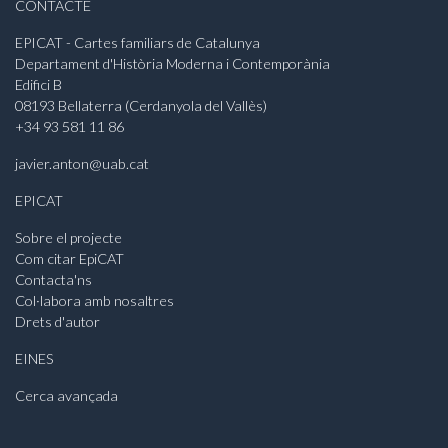
CONTACTE
EPICAT - Cartes familiars de Catalunya
Departament d'Història Moderna i Contemporània
Edifici B
08193 Bellaterra (Cerdanyola del Vallès)
+34 93 581 11 86
javier.anton@uab.cat
EPICAT
Sobre el projecte
Com citar EpiCAT
Contacta'ns
Col·labora amb nosaltres
Drets d'autor
EINES
Cerca avançada