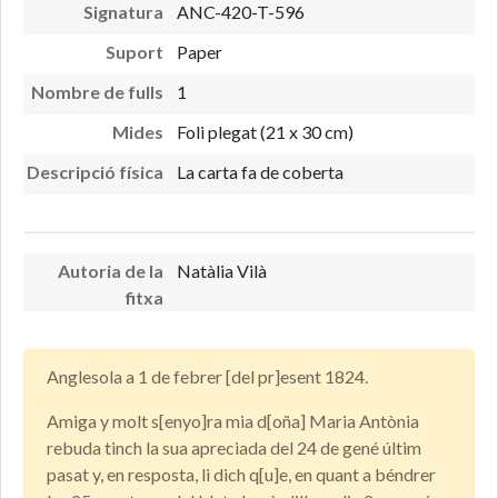
Signatura
ANC-420-T-596
Suport
Paper
Nombre de fulls
1
Mides
Foli plegat (21 x 30 cm)
Descripció física
La carta fa de coberta
Autoria de la
Natàlia Vilà
fitxa
Anglesola a 1 de febrer [del pr]esent 1824.
Amiga y molt s[enyo]ra mia d[oña] Maria Antònia
rebuda tinch la sua apreciada del 24 de gené últim
pasat y, en resposta, li dich q[u]e, en quant a béndrer