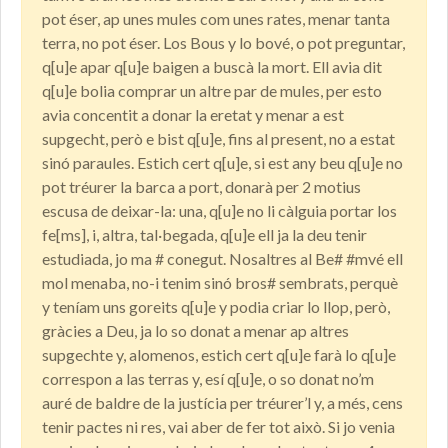
pot éser, ap unes mules com unes rates, menar tanta
terra, no pot éser. Los Bous y lo bové, o pot preguntar,
q[u]e apar q[u]e baigen a buscà la mort. Ell avia dit
q[u]e bolia comprar un altre par de mules, per esto
avia concentit a donar la eretat y menar a est
supgecht, però e bist q[u]e, fins al present, no a estat
sinó paraules. Estich cert q[u]e, si est any beu q[u]e no
pot tréurer la barca a port, donarà per 2 motius
escusa de deixar-la: una, q[u]e no li càlguia portar los
fe[ms], i, altra, tal·begada, q[u]e ell ja la deu tenir
estudiada, jo ma # conegut. Nosaltres al Be# #mvé ell
mol menaba, no-i tenim sinó bros# sembrats, perquè
y teníam uns goreits q[u]e y podia criar lo llop, però,
gràcies a Deu, ja lo so donat a menar ap altres
supgechte y, alomenos, estich cert q[u]e farà lo q[u]e
correspon a las terras y, esí q[u]e, o so donat no’m
auré de baldre de la justícia per tréurer’l y, a més, cens
tenir pactes ni res, vai aber de fer tot això. Si jo venia