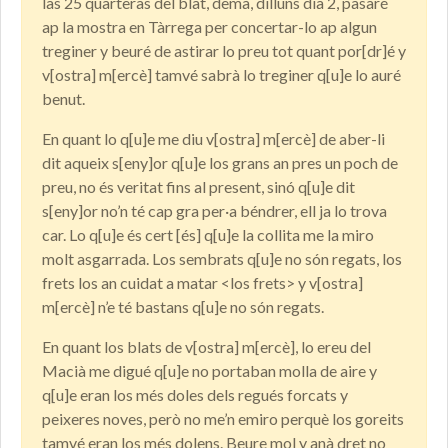
las 25 quarteras del blat, demà, dilluns dia 2, pasaré
ap la mostra en Tàrrega per concertar-lo ap algun
treginer y beuré de astirar lo preu tot quant por[dr]é y
v[ostra] m[ercè] tamvé sabrà lo treginer q[u]e lo auré
benut.
En quant lo q[u]e me diu v[ostra] m[ercè] de aber-li
dit aqueix s[eny]or q[u]e los grans an pres un poch de
preu, no és veritat fins al present, sinó q[u]e dit
s[eny]or no’n té cap gra per·a béndrer, ell ja lo trova
car. Lo q[u]e és cert [és] q[u]e la collita me la miro
molt asgarrada. Los sembrats q[u]e no són regats, los
frets los an cuidat a matar <los frets> y v[ostra]
m[ercè] n’e té bastans q[u]e no són regats.
En quant los blats de v[ostra] m[ercè], lo ereu del
Macià me digué q[u]e no portaban molla de aire y
q[u]e eran los més doles dels regués forcats y
peixeres noves, però no me’n emiro perquè los goreits
tamvé eran los més dolens. Beure mol y anà dret no