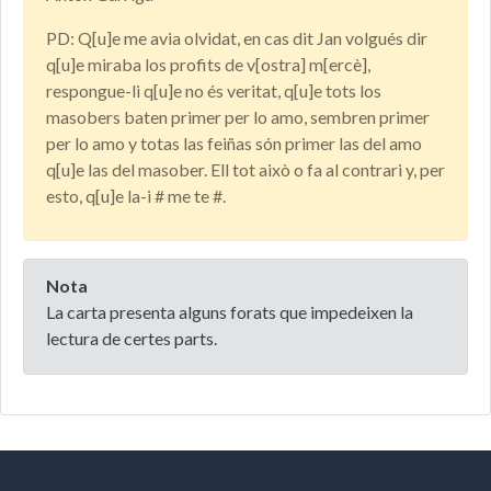
PD: Q[u]e me avia olvidat, en cas dit Jan volgués dir
q[u]e miraba los profits de v[ostra] m[ercè],
respongue-li q[u]e no és veritat, q[u]e tots los
masobers baten primer per lo amo, sembren primer
per lo amo y totas las feiñas són primer las del amo
q[u]e las del masober. Ell tot això o fa al contrari y, per
esto, q[u]e la-i # me te #.
Nota
La carta presenta alguns forats que impedeixen la
lectura de certes parts.