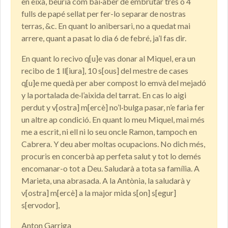
en eixa, beuria com bai·aber de embrutar tres o 4
fulls de papé sellat per fer-lo separar de nostras
terras, &c. En quant lo anibersari, no a quedat mai
arrere, quant a pasat lo dia 6 de febré, ja’l fas dir.
En quant lo recivo q[u]e vas donar al Miquel, era un
recibo de 1 ll[iura], 10 s[ous] del mestre de cases
q[u]e me quedà per aber compost lo emvà del mejadó
y la portalada de·l’aixida del tarrat. En cas lo aigi
perdut y v[ostra] m[ercè] no’l·bulga pasar, n’e faria fer
un altre ap condició. En quant lo meu Miquel, mai més
me a escrit, ni ell ni lo seu oncle Ramon, tampoch en
Cabrera. Y deu aber moltas ocupacions. No dich més,
procuris en concerbà ap perfeta salut y tot lo demés
encomanar-o tot a Deu. Saludarà a tota sa família. A
Marieta, una abrasada. A la Antònia, la saludarà y
v[ostra] m[ercè] a la major mida s[on] s[egur]
s[ervodor],
Anton Garriga