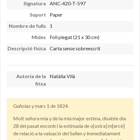
Signatura
ANC-420-T-597
Suport
Paper
Nombre de fulls
1
Mides
Foli plegat (21 x 30 cm)
Descripció física
Carta sense sobreescrit
Autoria de la
Natàlia Vilà
fitxa
Guñolas y mars 1 de 1824.
Molt señora mia y de·la mia major estima, disabte dia
28 del pasat encontrí la estimada de v[ostra] m[ercè]
de relació a·la valuació del Sallen y immediatament