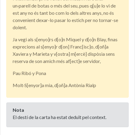
un·parell de botas o més del seu, pues q[u]e lo vi de
est any no és tant bo com lo dels altres anys, no és
convenient dexar-lo pasar lo estich per no tornar-se
dolent.
Ja vegi als s[enyo]rs d[o]n Miquel y d[o]n Blay, finas
exprecions al s[enyo]r d[on] Franc[isc]o, d[oñ]a
Xaviera y Marieta y v[ostra] m[ercè] dispòsia sens
reserva de son amich més af[ect]e servidor,
Pau Ribó y Pona
Molt·S[enyor]a mia, d[oñ]a Antònia Rialp
Nota
El destí de la carta ha estat deduït pel context.