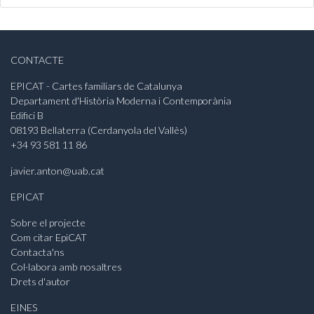
CONTACTE
EPICAT - Cartes familiars de Catalunya
Departament d'Història Moderna i Contemporània
Edifici B
08193 Bellaterra (Cerdanyola del Vallès)
+34 93 581 11 86
javier.anton@uab.cat
EPICAT
Sobre el projecte
Com citar EpiCAT
Contacta'ns
Col·labora amb nosaltres
Drets d'autor
EINES