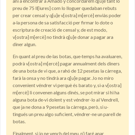
aní a encontrar a Amadó y concordàrem q[u]e tant lo
preu de 75 ll[iures] com lo lloguer quedaban rebuts
per crear censal y q[u]e v[ostra] m[ercè] enviàs poder
a·la persona de sa satisfacció per firmar lo dote o
escriptura de creació de censal y, de est modo,
v[ostra] m[ercè] no tindrà q[u]e donar a pagar ara
diner algun.
En quant al preu de·las botas, que·temps ha avaluaren,
podrà v[ostra] m[ercè] pagar annualment dels diners
de una bota de vi que, a rahó de 12 pesetas la càrrega,
farà la onsa y no tindrà ara q[u]e pagar. Jo no miro
convenient véndrer vi perquè és barato y, si·a v[ostra]
m[ercè] li convenen alguns dinés, se pot mirar si hi ha
alguna bota de·vi dolent y est véndrer-lo al Vendrell,
que ja ne dona a 9 pesetas la càrrega, però, si u-
tingués un preu algo suficient, véndrer-ne un parell de
botas.
Finalment, si jo ne vench del meu, n’i faré anar