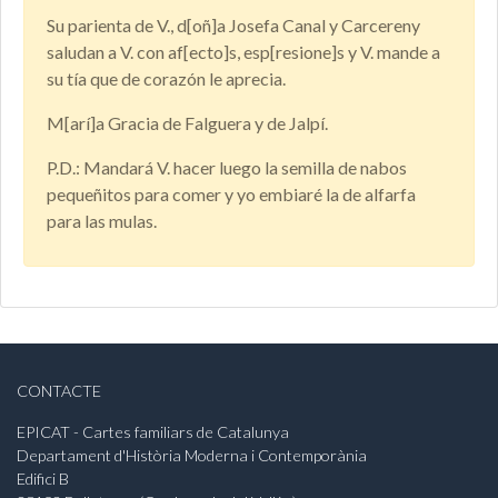
Su parienta de V., d[oñ]a Josefa Canal y Carcereny
saludan a V. con af[ecto]s, esp[resione]s y V. mande a
su tía que de corazón le aprecia.
M[arí]a Gracia de Falguera y de Jalpí.
P.D.: Mandará V. hacer luego la semilla de nabos
pequeñitos para comer y yo embiaré la de alfarfa
para las mulas.
CONTACTE
EPICAT - Cartes familiars de Catalunya
Departament d'Història Moderna i Contemporània
Edifici B