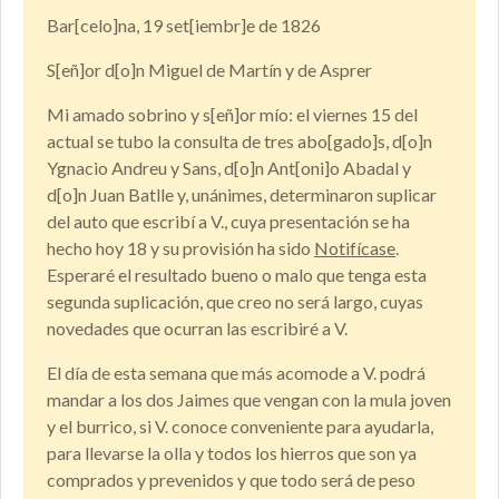
Bar[celo]na, 19 set[iembr]e de 1826
S[eñ]or d[o]n Miguel de Martín y de Asprer
Mi amado sobrino y s[eñ]or mío: el viernes 15 del
actual se tubo la consulta de tres abo[gado]s, d[o]n
Ygnacio Andreu y Sans, d[o]n Ant[oni]o Abadal y
d[o]n Juan Batlle y, unánimes, determinaron suplicar
del auto que escribí a V., cuya presentación se ha
hecho hoy 18 y su provisión ha sido
Notifícase
.
Esperaré el resultado bueno o malo que tenga esta
segunda suplicación, que creo no será largo, cuyas
novedades que ocurran las escribiré a V.
El día de esta semana que más acomode a V. podrá
mandar a los dos Jaimes que vengan con la mula joven
y el burrico, si V. conoce conveniente para ayudarla,
para llevarse la olla y todos los hierros que son ya
comprados y prevenidos y que todo será de peso