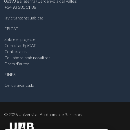
08193 Bellaterra (Cerdanyola del Vallès)
+34 93 581 11 86
javier.anton@uab.cat
EPICAT
Sobre el projecte
Com citar EpiCAT
Contacta'ns
Col·labora amb nosaltres
Drets d'autor
EINES
Cerca avançada
©
2026
Universitat Autònoma de Barcelona