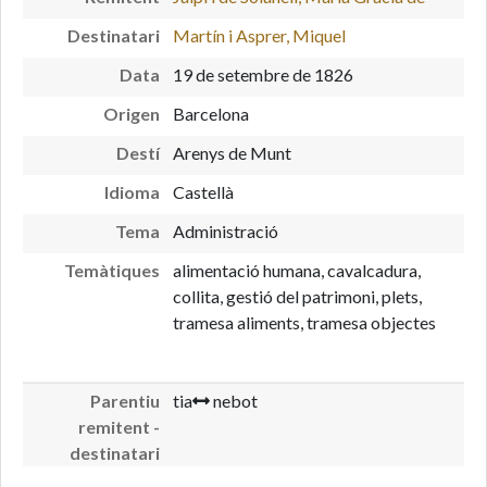
Destinatari
Martín i Asprer, Miquel
Data
19 de setembre de 1826
Origen
Barcelona
Destí
Arenys de Munt
Idioma
Castellà
Tema
Administració
Temàtiques
alimentació humana, cavalcadura,
collita, gestió del patrimoni, plets,
tramesa aliments, tramesa objectes
Parentiu
tia
nebot
remitent -
destinatari