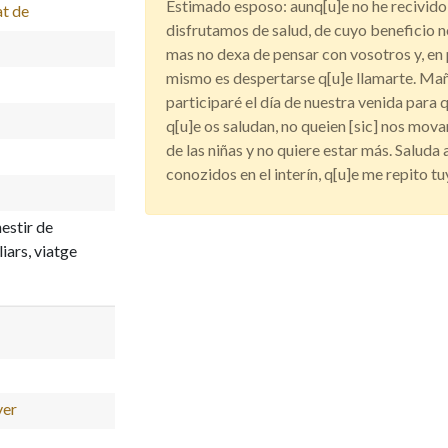
Estimado esposo: aunq[u]e no he recivido 
t de
disfrutamos de salud, de cuyo beneficio n
mas no dexa de pensar con vosotros y, en 
mismo es despertarse q[u]e llamarte. Mañ
participaré el día de nuestra venida para 
q[u]e os saludan, no queien [sic] nos mo
de las niñas y no quiere estar más. Saluda
conozidos en el interín, q[u]e me repito tu
estir de
iars, viatge
ver