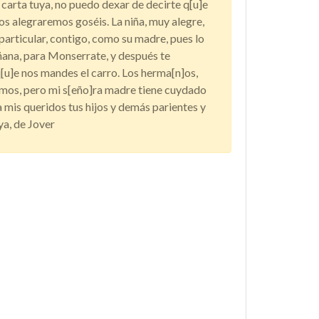
carta tuya, no puedo dexar de decirte q[u]e
os alegraremos goséis. La niña, muy alegre,
particular, contigo, como su madre, pues lo
ana, para Monserrate, y después te
q[u]e nos mandes el carro. Los herma[n]os,
vamos, pero mi s[eño]ra madre tiene cuydado
 a mis queridos tus hijos y demás parientes y
ya, de Jover