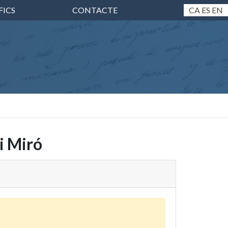
FICS
CONTACTE
CA
ES
EN
i Miró