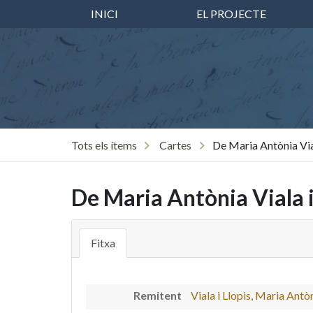
INICI
EL PROJECTE
Tots els ítems
Cartes
De Maria Antònia Via
De Maria Antònia Viala i
Fitxa
Remitent
Viala i Llopis, Maria Antò