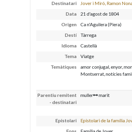
Destinatari
Jover i Miró, Ramon Nona
Data
21 d'agost de 1804
Origen
Ca n'Aguilera (Piera)
Destí
Tàrrega
Idioma
Castellà
Tema
Viatge
Temàtiques
amor conjugal, enyor, mon
Montserrat, notícies famil
Parentiu remitent
muller
marit
- destinatari
Epistolari
Epistolari de la família Jo
Fons
Família de Jover