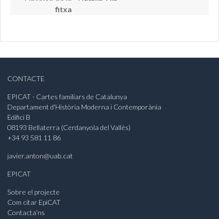
fitxa
CONTACTE
EPICAT - Cartes familiars de Catalunya
Departament d'Història Moderna i Contemporània
Edifici B
08193 Bellaterra (Cerdanyola del Vallès)
+34 93 581 11 86
javier.anton@uab.cat
EPICAT
Sobre el projecte
Com citar EpiCAT
Contacta'ns