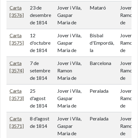
Carta
23 de
Jover i Vila,
Mataró
Jover i 
[3576]
desembre
Gaspar
Ramon 
de 1814
Maria de
de
Carta
12
Jover i Vila,
Bisbal
Jover i 
[3575]
d'octubre
Gaspar
d'Empordà,
Ramon 
de 1814
Maria de
la
de
Carta
7 de
Jover i Vila,
Barcelona
Jover i 
[3574]
setembre
Ramon
Ramon 
de 1814
Maria de
de
Carta
25
Jover i Vila,
Peralada
Jover i 
[3573]
d'agost
Gaspar
Ramon 
de 1814
Maria de
de
Carta
8 d'agost
Jover i Vila,
Peralada
Jover i 
[3571]
de 1814
Gaspar
Ramon 
Maria de
de