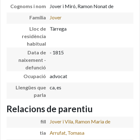
Cognoms i nom
Jover i Miró, Ramon Nonat de
Família
Jover
Lloc de
Tàrrega
residència
habitual
Data de
- 1815
naixement -
defunció
Ocupació
advocat
Llengües que
ca, es
parla
Relacions de parentiu
fill
Jover i Vila, Ramon Maria de
tia
Arrufat, Tomasa