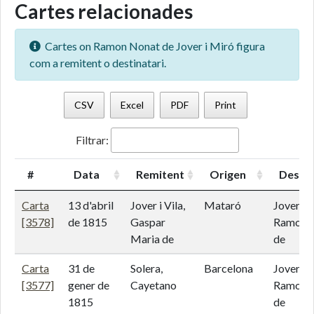
Cartes relacionades
Cartes on Ramon Nonat de Jover i Miró figura
com a remitent o destinatari.
CSV
Excel
PDF
Print
Filtrar:
#
Data
Remitent
Origen
Destin
Carta
13 d'abril
Jover i Vila,
Mataró
Jover i 
[3578]
de 1815
Gaspar
Ramon 
Maria de
de
Carta
31 de
Solera,
Barcelona
Jover i 
[3577]
gener de
Cayetano
Ramon 
1815
de