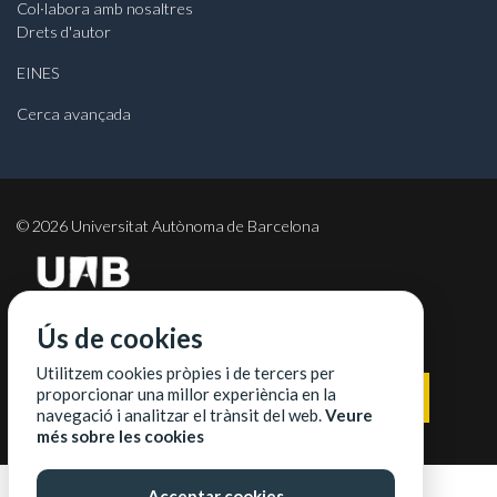
Col·labora amb nosaltres
Drets d'autor
EINES
Cerca avançada
©
2026
Universitat Autònoma de Barcelona
Ús de cookies
COL·LABORADORS
Utilitzem cookies pròpies i de tercers per
proporcionar una millor experiència en la
navegació i analitzar el trànsit del web.
Veure
més sobre les cookies
Acceptar cookies