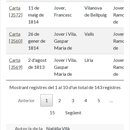
Carta
11 de
Jover,
Vilanova
Jover i 
[3572]
maig de
Francesc
de Bellpuig
Ramon 
1814
de
Carta
26 de
Jover i Vila,
Valls
Jover i 
[3560]
gener de
Gaspar
Ramon 
1814
Maria de
de
Carta
2 d'agost
Jover i Vila,
Liria
Jover i 
[3569]
de 1813
Gaspar
Ramon 
Maria de
de
Mostrant registres del 1 al 10 d'un total de 143 registres
Anterior
1
2
3
4
5
…
15
Següent
Autor/a de la
Natàlia Vilà