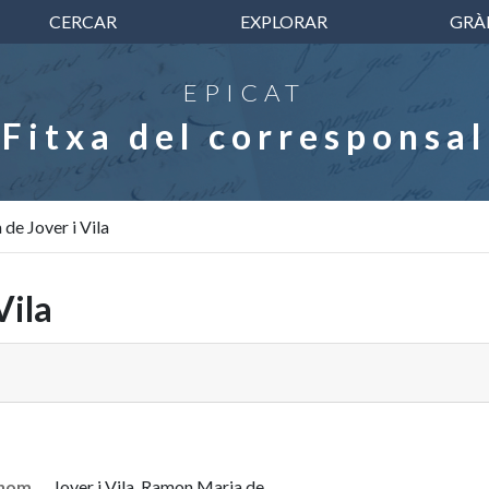
CERCAR
EXPLORAR
GRÀ
EPICAT
Fitxa del corresponsal
de Jover i Vila
Vila
 nom
Jover i Vila, Ramon Maria de