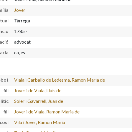
ília
Jover
itual
Tàrrega
nció
1785 -
ació
advocat
arla
ca, es
ebot
Viala i Carballo de Ledesma, Ramon Maria de
fill
Jover i de Viala, Lluís de
lític
Soler i Gavarrell, Juan de
fill
Jover i de Viala, Ramon Maria de
cosí
Vila i Jover, Ramon Maria