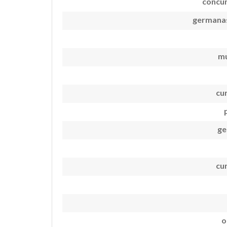
concu
germana
mu
cu
g
cu
o