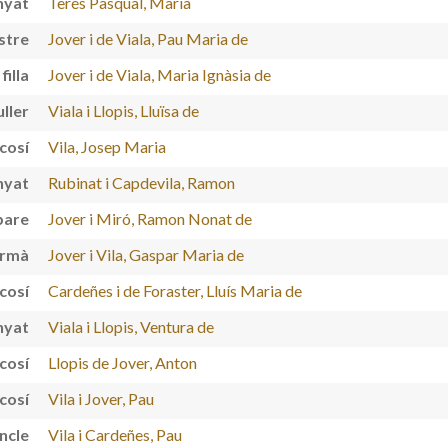
nyat
Terés Pasqual, Marià
stre
Jover i de Viala, Pau Maria de
filla
Jover i de Viala, Maria Ignàsia de
ller
Viala i Llopis, Lluïsa de
cosí
Vila, Josep Maria
nyat
Rubinat i Capdevila, Ramon
pare
Jover i Miró, Ramon Nonat de
ermà
Jover i Vila, Gaspar Maria de
cosí
Cardeñes i de Foraster, Lluís Maria de
nyat
Viala i Llopis, Ventura de
cosí
Llopis de Jover, Anton
cosí
Vila i Jover, Pau
ncle
Vila i Cardeñes, Pau