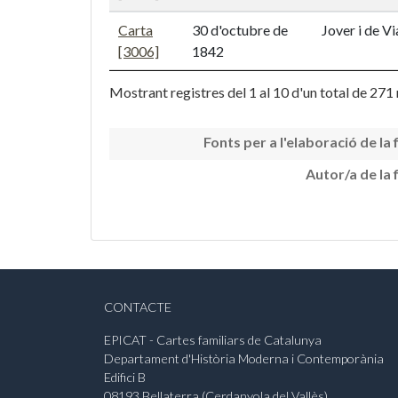
Carta
30 d'octubre de
Jover i de V
[3006]
1842
Mostrant registres del 1 al 10 d'un total de 271 
Fonts per a l'elaboració de la 
Autor/a de la 
CONTACTE
EPICAT - Cartes familiars de Catalunya
Departament d'Història Moderna i Contemporània
Edifici B
08193 Bellaterra (Cerdanyola del Vallès)