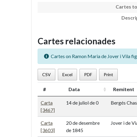
Cartes to
Descri
Cartes relacionades
Cartes on Ramon Maria de Jover i Vila fig
CSV
Excel
PDF
Print
#
Data
Remitent
Carta
14 de juliol de 0
Bergés Chasa
[3467]
Carta
20 de desembre
Jover i de V
[3603]
de 1845