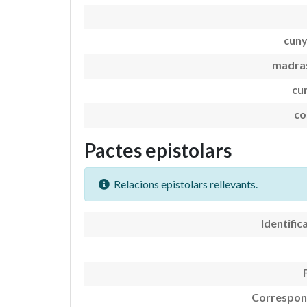
cun
madra
cu
co
Pactes epistolars
Relacions epistolars rellevants.
Identific
Correspon