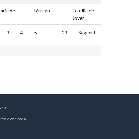
aria de
Tàrrega
Família de
Jover
3
4
5
…
28
Següent
NES
rca avançada