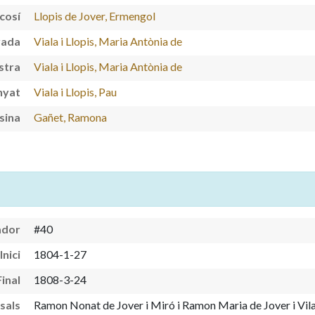
cosí
Llopis de Jover, Ermengol
yada
Viala i Llopis, Maria Antònia de
stra
Viala i Llopis, Maria Antònia de
nyat
Viala i Llopis, Pau
sina
Gañet, Ramona
ador
#40
Inici
1804-1-27
Final
1808-3-24
sals
Ramon Nonat de Jover i Miró i Ramon Maria de Jover i Vil