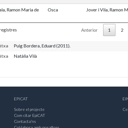
iala, Ramon Maria de
Osca
Jover i Vila, Ramon M
registres
Anterior
1
2
fitxa
Puig Bordera, Eduard (2011).
fitxa
Natàlia Vilà
EPICAT
EI
Sobre el projecte
Ce
Com citar EpiCAT
Contacta'ns
Col·labora amb nosaltres