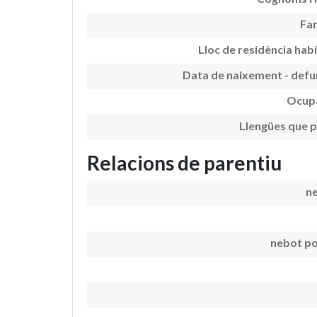
Fam
Lloc de residència hab
Data de naixement - defu
Ocup
Llengües que p
Relacions de parentiu
n
nebot po