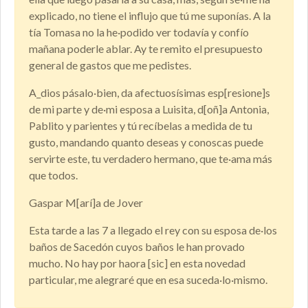
explicado, no tiene el influjo que tú me suponías. A la
tía Tomasa no la he·podido ver todavía y confío
mañana poderle ablar. Ay te remito el presupuesto
general de gastos que me pedistes.
A_dios pásalo·bien, da afectuosísimas esp[resione]s
de mi parte y de·mi esposa a Luisita, d[oñ]a Antonia,
Pablito y parientes y tú recíbelas a medida de tu
gusto, mandando quanto deseas y conoscas puede
servirte este, tu verdadero hermano, que te·ama más
que todos.
Gaspar M[arí]a de Jover
Esta tarde a las 7 a llegado el rey con su esposa de·los
baños de Sacedón cuyos baños le han provado
mucho. No hay por haora [sic] en esta novedad
particular, me alegraré que en esa suceda·lo·mismo.