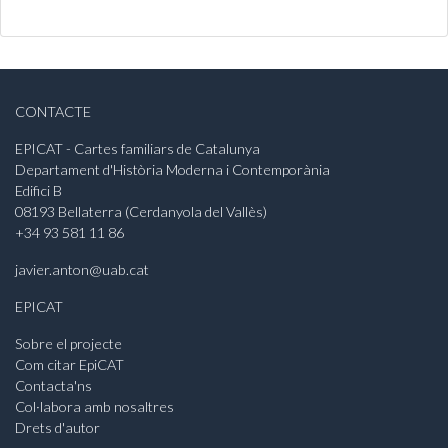
CONTACTE
EPICAT - Cartes familiars de Catalunya
Departament d'Història Moderna i Contemporània
Edifici B
08193 Bellaterra (Cerdanyola del Vallès)
+34 93 581 11 86
javier.anton@uab.cat
EPICAT
Sobre el projecte
Com citar EpiCAT
Contacta'ns
Col·labora amb nosaltres
Drets d'autor