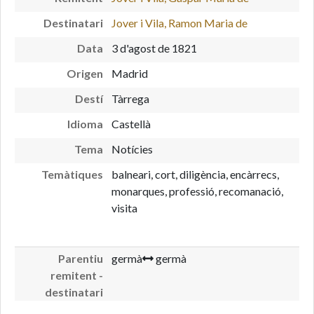
Destinatari
Jover i Vila, Ramon Maria de
Data
3 d'agost de 1821
Origen
Madrid
Destí
Tàrrega
Idioma
Castellà
Tema
Notícies
Temàtiques
balneari, cort, diligència, encàrrecs,
monarques, professió, recomanació,
visita
Parentiu
germà
germà
remitent -
destinatari