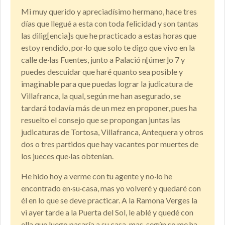
Mi muy querido y apreciadísimo hermano, hace tres
días que llegué a esta con toda felicidad y son tantas
las dilig[encia]s que he practicado a estas horas que
estoy rendido, por·lo que solo te digo que vivo en la
calle de·las Fuentes, junto a Palació n[úmer]o 7 y
puedes descuidar que haré quanto sea posible y
imaginable para que puedas lograr la judicatura de
Villafranca, la qual, según me han asegurado, se
tardará todavía más de un mez en proponer, pues ha
resuelto el consejo que se propongan juntas las
judicaturas de Tortosa, Villafranca, Antequera y otros
dos o tres partidos que hay vacantes por muertes de
los jueces que·las obtenían.
He hido hoy a verme con tu agente y no·lo he
encontrado en·su·casa, mas yo volveré y quedaré con
él en lo que se deve practicar. A la Ramona Verges la
vi ayer tarde a la Puerta del Sol, le ablé y quedé con
ella que luego pasaría a su casa, mas, según se·me ha