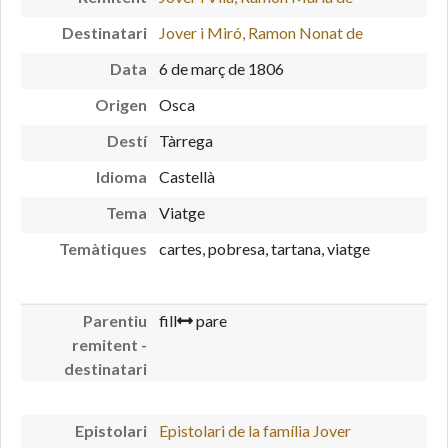
Destinatari
Jover i Miró, Ramon Nonat de
Data
6 de març de 1806
Origen
Osca
Destí
Tàrrega
Idioma
Castellà
Tema
Viatge
Temàtiques
cartes, pobresa, tartana, viatge
Parentiu
fill
pare
remitent -
destinatari
Epistolari
Epistolari de la família Jover