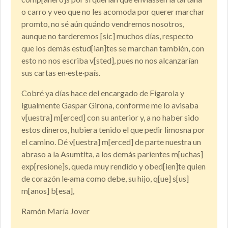
o carro y veo que no les acomoda por querer marchar
promto, no sé aún quándo vendremos nosotros,
aunque no tarderemos [sic] muchos días, respecto
que los demás estud[ian]tes se marchan también, con
esto no nos escriba v[sted], pues no nos alcanzarían
sus cartas en·este·país.
Cobré ya días hace del encargado de Figarola y
igualmente Gaspar Girona, conforme me lo avisaba
v[uestra] m[erced] con su anterior y, a no haber sido
estos dineros, hubiera tenido el que pedir limosna por
el camino. Dé v[uestra] m[erced] de parte nuestra un
abraso a la Asumtita, a los demás parientes m[uchas]
exp[resione]s, queda muy rendido y obed[ien]te quien
de corazón le·ama como debe, su hijo, q[ue] s[us]
m[anos] b[esa],
Ramón María Jover