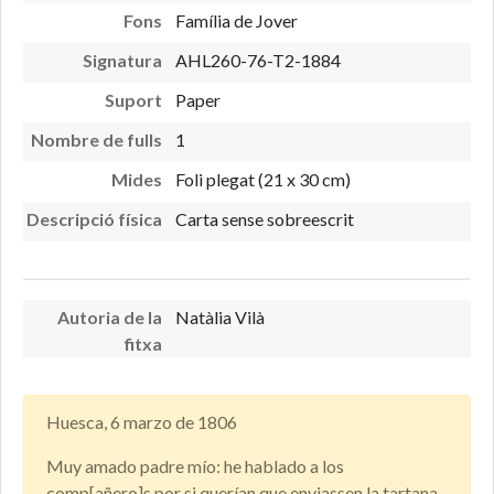
Fons
Família de Jover
Signatura
AHL260-76-T2-1884
Suport
Paper
Nombre de fulls
1
Mides
Foli plegat (21 x 30 cm)
Descripció física
Carta sense sobreescrit
Autoria de la
Natàlia Vilà
fitxa
Huesca, 6 marzo de 1806
Muy amado padre mío: he hablado a los
comp[añero]s por si querían que enviassen la tartana