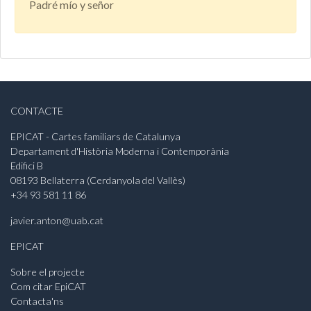
Padré mío y señor
CONTACTE
EPICAT - Cartes familiars de Catalunya
Departament d'Història Moderna i Contemporània
Edifici B
08193 Bellaterra (Cerdanyola del Vallès)
+34 93 581 11 86
javier.anton@uab.cat
EPICAT
Sobre el projecte
Com citar EpiCAT
Contacta'ns