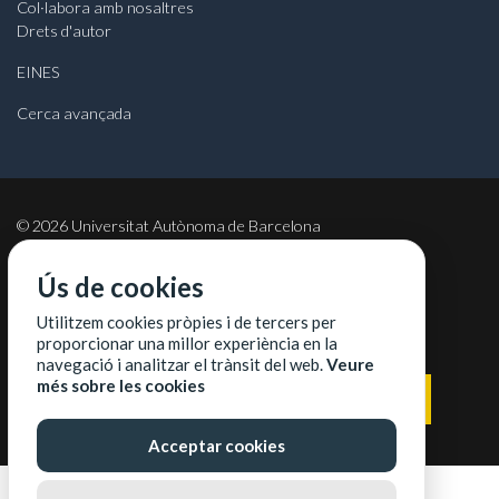
Col·labora amb nosaltres
Drets d'autor
EINES
Cerca avançada
©
2026
Universitat Autònoma de Barcelona
Ús de cookies
Utilitzem cookies pròpies i de tercers per
COL·LABORADORS
proporcionar una millor experiència en la
navegació i analitzar el trànsit del web.
Veure
més sobre les cookies
Acceptar cookies