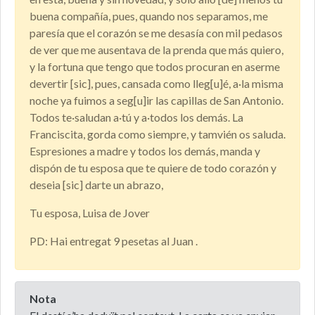
buena compañía, pues, quando nos separamos, me
paresía que el corazón se me desasía con mil pedasos
de ver que me ausentava de la prenda que más quiero,
y la fortuna que tengo que todos procuran en aserme
devertir [sic], pues, cansada como lleg[u]é, a·la misma
noche ya fuimos a seg[u]ir las capillas de San Antonio.
Todos te·saludan a·tú y a·todos los demás. La
Franciscita, gorda como siempre, y tamvién os saluda.
Espresiones a madre y todos los demás, manda y
dispón de tu esposa que te quiere de todo corazón y
deseia [sic] darte un abrazo,
Tu esposa, Luisa de Jover
PD: Hai entregat 9 pesetas al Juan .
Nota