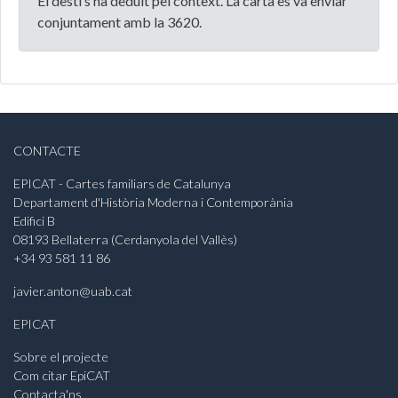
El destí s’ha deduït pel context. La carta es va enviar
conjuntament amb la 3620.
CONTACTE
EPICAT - Cartes familiars de Catalunya
Departament d'Història Moderna i Contemporània
Edifici B
08193 Bellaterra (Cerdanyola del Vallès)
+34 93 581 11 86
javier.anton@uab.cat
EPICAT
Sobre el projecte
Com citar EpiCAT
Contacta'ns