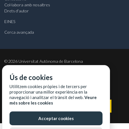
Col·labora amb nosaltres
Drets d'autor
EINES
Cerca avançada
©
2026
Universitat Autònoma de Barcelona
Ús de cookies
Utilitzem cookies pròpies i de tercers per
COL·LABORADORS
proporcionar una millor experiència en la
navegació i analitzar el trànsit del web.
Veure
més sobre les cookies
Acceptar cookies