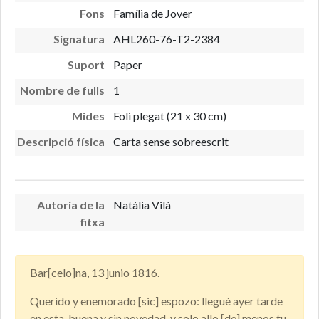
Fons
Família de Jover
Signatura
AHL260-76-T2-2384
Suport
Paper
Nombre de fulls
1
Mides
Foli plegat (21 x 30 cm)
Descripció física
Carta sense sobreescrit
Autoria de la
Natàlia Vilà
fitxa
Bar[celo]na, 13 junio 1816.
Querido y enemorado [sic] espozo: llegué ayer tarde
en esta, buena y sin novedad, y solo allo [de] menos tu