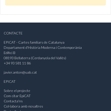
CONTACTE
EPICAT - Cartes familiars de Catalunya
Departament d'Història Moderna i Contemporània
Edifici B
08193 Bellaterra (Cerdanyola del Vallès)
+34 93 581 11 86
javier.anton@uab.cat
EPICAT
Sobre el projecte
Com citar EpiCAT
Contacta'ns
Col·labora amb nosaltres