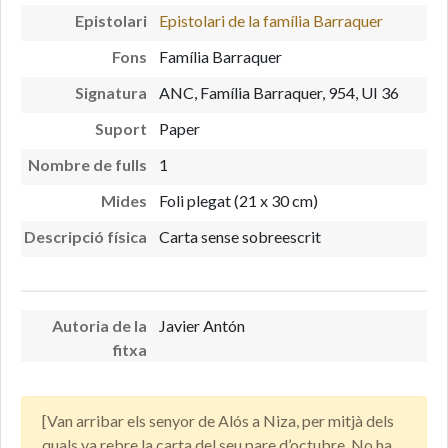
Epistolari
Epistolari de la família Barraquer
Fons
Família Barraquer
Signatura
ANC, Família Barraquer, 954, UI 36
Suport
Paper
Nombre de fulls
1
Mides
Foli plegat (21 x 30 cm)
Descripció física
Carta sense sobreescrit
Autoria de la
Javier Antón
fitxa
[Van arribar els senyor de Alós a Niza, per mitjà dels
quals va rebre la carta del seu pare d’octubre. No ha