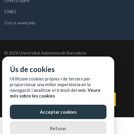
Drets d'autor
EINES
Cerca avançada
©
2026
Universitat Autònoma de Barcelona
Ús de cookies
Utilitzem cookies pròpies i de tercers per
COL·LABORADORS
proporcionar una millor experiència en la
navegació i analitzar el trànsit del web.
Veure
més sobre les cookies
Acceptar cookies
Refusar