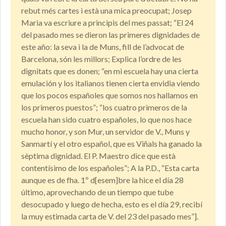
rebut més cartes i està una mica preocupat; Josep
Maria va escriure a principis del mes passat; “El 24
del pasado mes se dieron las primeres dignidades de
este año: la seva i la de Muns, fill de l’advocat de
Barcelona, són les millors; Explica l’ordre de les
dignitats que es donen; “en mi escuela hay una cierta
emulación y los italianos tienen cierta envidia viendo
que los pocos españoles que somos nos hallamos en
los primeros puestos”; “los cuatro primeros de la
escuela han sido cuatro españoles, lo que nos hace
mucho honor, y son Mur, un servidor de V., Muns y
Sanmartí y el otro español, que es Viñals ha ganado la
sèptima dignidad. El P. Maestro dice que està
contentísimo de los españoles”; A la P.D., “Esta carta
aunque es de fha. 1º d[esem]bre la hice el día 28
último, aprovechando de un tiempo que tube
desocupado y luego de hecha, esto es el día 29, recibí
la muy estimada carta de V. del 23 del pasado mes”].