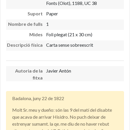
Fonts (Olot), 1188, UC 38
Suport
Paper
Nombre de fulls
1
Mides
Foli plegat (21 x 30 cm)
Descripció física
Carta sense sobreescrit
Autoria de la
Javier Antón
fitxa
Badalona, juny 22 de 1822
Molt Sr. meu y dueño: són las 9 del matí del disabte
que acava de arrivar Hisidro. No puch deixar de
estrenyar sumamt. la qe. me diu de no haver rebut