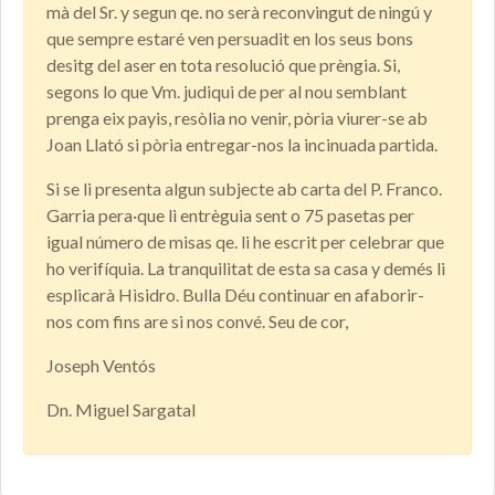
mà del Sr. y segun qe. no serà reconvingut de ningú y
que sempre estaré ven persuadit en los seus bons
desitg del aser en tota resolució que prèngia. Si,
segons lo que Vm. judiqui de per al nou semblant
prenga eix payis, resòlia no venir, pòria viurer-se ab
Joan Llató si pòria entregar-nos la incinuada partida.
Si se li presenta algun subjecte ab carta del P. Franco.
Garria pera·que li entrèguia sent o 75 pasetas per
igual número de misas qe. li he escrit per celebrar que
ho verifíquia. La tranquilitat de esta sa casa y demés li
esplicarà Hisidro. Bulla Déu continuar en afaborir-
nos com fins are si nos convé. Seu de cor,
Joseph Ventós
Dn. Miguel Sargatal