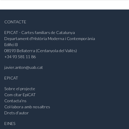
CONTACTE
EPICAT - Cartes familiars de Catalunya
Departament d'Història Moderna i Contemporània
Edifici B
08193 Bellaterra (Cerdanyola del Vallès)
+34 93 581 11 86
javier.anton@uab.cat
EPICAT
Sobre el projecte
Com citar EpiCAT
Contacta'ns
Col·labora amb nosaltres
Drets d'autor
EINES