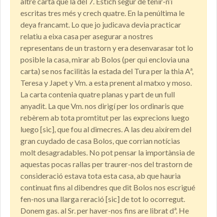
altre carta que la del 7. Estich segur de tenir-n’i
escritas tres més y crech quatre. En la penúltima le
deya francamt. Lo que jo judicava devia practicar
relatiu a eixa casa per asegurar a nostres
representans de un trastorn y era desenvarasar tot lo
posible la casa, mirar ab Bolos (per qui enclovia una
carta) se nos facilitàs la estada del Tura per la thia Aª,
Teresa y Japet y Vm. a esta prenent al matxo y moso.
La carta contenia quatre planas y part de un full
anyadit. La que Vm. nos dirigí per los ordinaris que
rebèrem ab tota promtitut per las exprecions luego
luego [sic], que fou al dimecres. A las deu aixírem del
gran cuydado de casa Bolos, que corrian notícias
molt desagradables. No pot pensar la importànsia de
aquestas pocas rallas per traurer-nos del trastorn de
consideració estava tota esta casa, ab que hauria
continuat fins al dibendres que dit Bolos nos escrigué
fen-nos una llarga reració [sic] de tot lo ocorregut.
Donem gas. al Sr. per haver-nos fins are librat dª. He