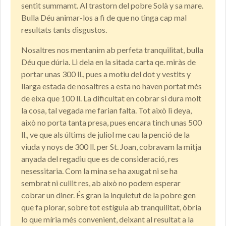
sentit summamt. Al trastorn del pobre Solà y sa mare.
Bulla Déu animar-los a fi de que no tinga cap mal
resultats tants disgustos.
Nosaltres nos mentanim ab perfeta tranquilitat, bulla
Déu que dúria. Li deia en la sitada carta qe. miràs de
portar unas 300 ll., pues a motiu del dot y vestits y
llarga estada de nosaltres a esta no haven portat més
de eixa que 100 ll. La dificultat en cobrar si dura molt
la cosa, tal vegada me farian falta. Tot això li deya,
això no porta tanta presa, pues encara tinch unas 500
ll., ve que als últims de juliol me cau la penció de la
viuda y noys de 300 ll. per St. Joan, cobravam la mitja
anyada del regadiu que es de consideració, res
nesessitaria. Com la mina se ha axugat ni se ha
sembrat ni cullit res, ab això no podem esperar
cobrar un diner. És gran la inquietut de la pobre gen
que fa plorar, sobre tot estíguia ab tranquilitat, òbria
lo que míria més convenient, deixant al resultat a la