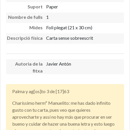
Suport
Paper
Nombre de fulls
1
Mides
Foli plegat (21 x 30 cm)
Descripció física
Carta sense sobreescrit
Autoria de la
Javier Antón
fitxa
Palma y ag[os]to 3 de [17]63
Charíssimo hermº Manuelito: me has dado infinito
gusto con tu carta, pues veo que quieres
aprovecharte y assí no hay más que procurar en ser
bueno y cuidar de hazer una buena letra y esto luego