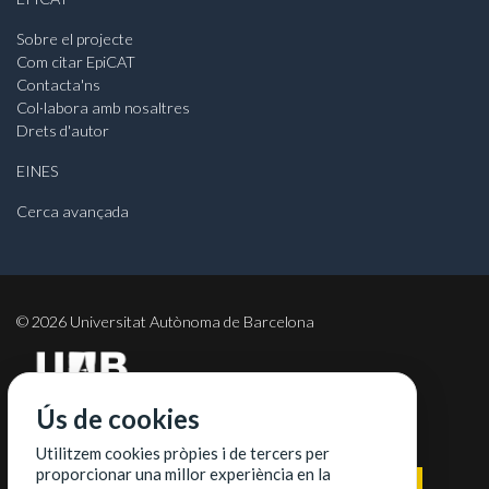
Sobre el projecte
Com citar EpiCAT
Contacta'ns
Col·labora amb nosaltres
Drets d'autor
EINES
Cerca avançada
©
2026
Universitat Autònoma de Barcelona
Ús de cookies
COL·LABORADORS
Utilitzem cookies pròpies i de tercers per
proporcionar una millor experiència en la