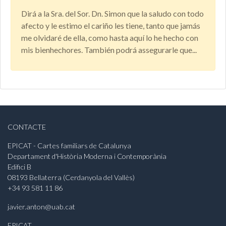
Dirá a la Sra. del Sor. Dn. Simon que la saludo con todo
afecto y le estimo el cariño les tiene, tanto que jamás
me olvidaré de ella, como hasta aquí lo he hecho con
mis bienhechores. También podrá assegurarle que...
CONTACTE
EPICAT - Cartes familiars de Catalunya
Departament d'Història Moderna i Contemporània
Edifici B
08193 Bellaterra (Cerdanyola del Vallès)
+34 93 581 11 86
javier.anton@uab.cat
EPICAT