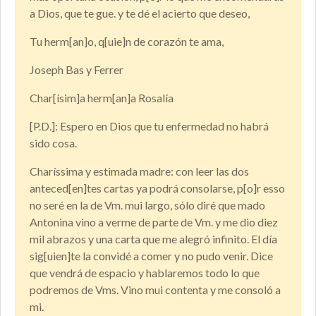
a Dios, que te gue. y te dé el acierto que deseo,
Tu herm[an]o, q[uie]n de corazón te ama,
Joseph Bas y Ferrer
Char[ísim]a herm[an]a Rosalía
[P.D.]: Espero en Dios que tu enfermedad no habrá
sido cosa.
Charíssima y estimada madre: con leer las dos
anteced[en]tes cartas ya podrá consolarse, p[o]r esso
no seré en la de Vm. mui largo, sólo diré que mado
Antonina vino a verme de parte de Vm. y me dio diez
mil abrazos y una carta que me alegró infinito. El día
sig[uien]te la convidé a comer y no pudo venir. Dice
que vendrá de espacio y hablaremos todo lo que
podremos de Vms. Vino mui contenta y me consoló a
mi.