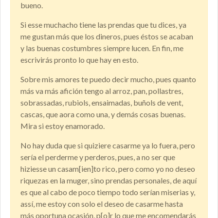
bueno.
Si esse muchacho tiene las prendas que tu dices, ya
me gustan más que los dineros, pues éstos se acaban
y las buenas costumbres siempre lucen. En fin, me
escrivirás pronto lo que hay en esto.
Sobre mis amores te puedo decir mucho, pues quanto
más va más afición tengo al arroz, pan, pollastres,
sobrassadas, rubiols, ensaimadas, buñols de vent,
cascas, que aora como una, y demás cosas buenas.
Mira si estoy enamorado.
No hay duda que si quiziere casarme ya lo fuera, pero
sería el perderme y perderos, pues, a no ser que
hiziesse un casam[ien]to rico, pero como yo no deseo
riquezas en la muger, sino prendas personales, de aquí
es que al cabo de poco tiempo todo serían miserias y,
assí, me estoy con solo el deseo de casarme hasta
más oportuna ocasión, p[o]r lo que me encomendarás