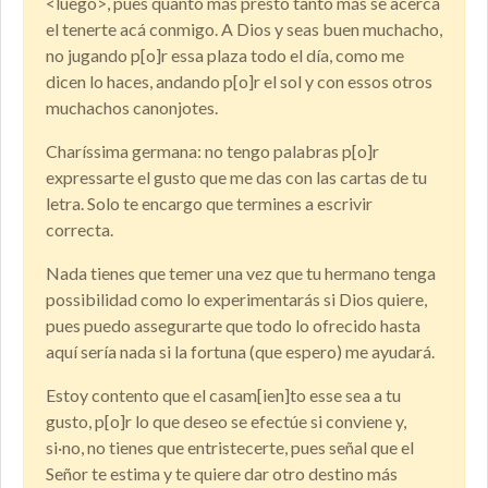
<luego>, pues quanto más presto tanto más se acerca
el tenerte acá conmigo. A Dios y seas buen muchacho,
no jugando p[o]r essa plaza todo el día, como me
dicen lo haces, andando p[o]r el sol y con essos otros
muchachos canonjotes.
Charíssima germana: no tengo palabras p[o]r
expressarte el gusto que me das con las cartas de tu
letra. Solo te encargo que termines a escrivir
correcta.
Nada tienes que temer una vez que tu hermano tenga
possibilidad como lo experimentarás si Dios quiere,
pues puedo assegurarte que todo lo ofrecido hasta
aquí sería nada si la fortuna (que espero) me ayudará.
Estoy contento que el casam[ien]to esse sea a tu
gusto, p[o]r lo que deseo se efectúe si conviene y,
si·no, no tienes que entristecerte, pues señal que el
Señor te estima y te quiere dar otro destino más