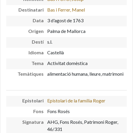
Destinatari
Bas i Ferrer, Manel
Data
3 d'agost de 1763
Origen
Palma de Mallorca
Destí
s.l.
Idioma
Castellà
Tema
Activitat domèstica
Temàtiques
alimentació humana, lleure, matrimoni
Epistolari
Epistolari de la família Roger
Fons
Fons Rosés
Signatura
AHG, Fons Rosés, Patrimoni Roger,
46/331