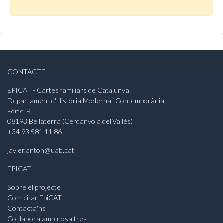
CONTACTE
EPICAT - Cartes familiars de Catalunya
Departament d'Història Moderna i Contemporània
Edifici B
08193 Bellaterra (Cerdanyola del Vallès)
+34 93 581 11 86
javier.anton@uab.cat
EPICAT
Sobre el projecte
Com citar EpiCAT
Contacta'ns
Col·labora amb nosaltres