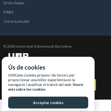
Drets d'autor
EINES
Cerca avançada
©
2026
Universitat Autònoma de Barcelona
Ús de cookies
COL·LABORADORS
Utilitzem cookies pròpies i de tercers per
proporcionar una millor experiència en la
navegació i analitzar el trànsit del web.
Veure
més sobre les cookies
Acceptar cookies