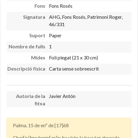
Fons
Fons Rosés
Signatura
AHG, Fons Rosés, Patrimoni Roger,
46/331
Suport
Paper
Nombre de fulls
1
Mides
Foli plegat (21 x 30 cm)
Descripció física
Carta sense sobreescrit
Autoria de la
Javier Antón
fitxa
Palma, 15 de enº de [17]68
Char[ísi]mo herm[an]o: he visto la tuya tan deseada