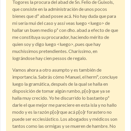
Togores la procura del abad de Sn. Felio de Guixols,
que consiste en la administración de unos pocos
bienes que dº abad posee acá. No hay duda que para
mi sería mui del caso y assí veas luego <luego> de
hallar un buen medio pª con dho. abad a efecto de que
me constituya su procurador, haciendo mérito de
quien soy y digo luego <luego>, pues que hay
muchíssimos pretendientes. Charíssimo, en
lográndose hay cien pessos de regalo.
Vamos ahora a otro asumpto y es también de
importancia. Sabrás cómo Manuel, el hermº, concluye
luego la gramática, después de la qual se halla en
disposición de tomar algún rumbo, p[o]rque ya se
halla muy crecido. Yo he discurrido lo bastante pª
darle el que mejor me pareciere en esta isla y no hallo
modo y es la razón p[o]rque acá p[o]r forastero no
puede ser ecclesiástico. Los abogados y médicos son
tantos como las ormigas y se mueren de hambre. No