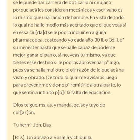
se le puede dar carrera de boticario ni cirujano
porque acá les consideran mecánicos y escrivano es
lo mismo que una ración de hambre. En vista de todo
lo qual no hallo medio más acertado que el que veas si
en essa ciu[da]d se le podrá incluir en alguna
pharmacopea, costeando yo cada año 30 ll. o 36 ll. pª
su menester hasta que se halle capaz de poderse
mejor ganar el pan o, si·no, veas tu mismo, ya que
tienes esse destino si le podrás aprovechar pª algo,
pues ya se halla mui otro p[o]r razón de lo que acá ha
visto y obrado. De todo lo qual me avisarás luego
para prevenirme y de·no pª remitirle a otra parte, lo
que sentiría infinito p[o]r la falta de educación.
Dios te gue. ms. as. y manda, qe. soy tuyo de
cor[az]ón,
Tu hermº Jph. Bas
[P.D.]: Un abrazo a Rosalía y chiquilla.