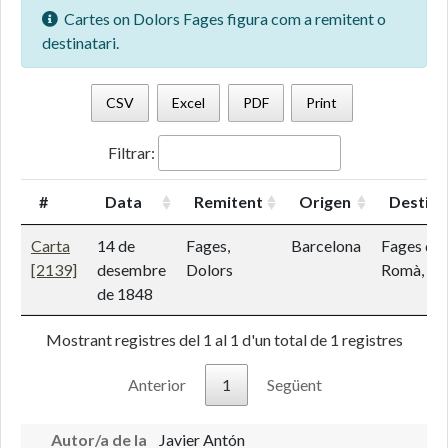
Cartes on Dolors Fages figura com a remitent o
destinatari.
CSV
Excel
PDF
Print
Filtrar:
#
Data
Remitent
Origen
Destina
Carta
14 de
Fages,
Barcelona
Fages de
[2139]
desembre
Dolors
Romà, Na
de 1848
Mostrant registres del 1 al 1 d'un total de 1 registres
Anterior
1
Següent
Autor/a de la
Javier Antón