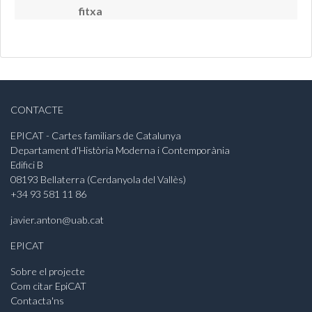
fitxa
CONTACTE
EPICAT - Cartes familiars de Catalunya
Departament d'Història Moderna i Contemporània
Edifici B
08193 Bellaterra (Cerdanyola del Vallès)
+34 93 581 11 86
javier.anton@uab.cat
EPICAT
Sobre el projecte
Com citar EpiCAT
Contacta'ns