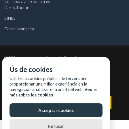
Col·labora amb nosaltres
Drets d'autor
EINES
Cerca avançada
©
2026
Universitat Autònoma de Barcelona
Ús de cookies
Utilitzem cookies pròpies i de tercers per
proporcionar una millor experiència en la
COL·LABORADORS
navegació i analitzar el trànsit del web.
Veure
més sobre les cookies
Acceptar cookies
Refusar