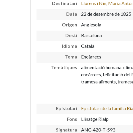
Destinatari
Llorens i Nin, Maria Antò
Data
22 de desembre de 1825
Origen
Anglesola
Destí
Barcelona
Idioma
Català
Tema
Encàrrecs
Temàtiques
alimentació humana, clima
encàrrecs, felicitació del 
tramesa aliments, trames
Epistolari
Epistolari de la família Ri
Fons
Llinatge Rialp
Signatura
ANC-420-T-593