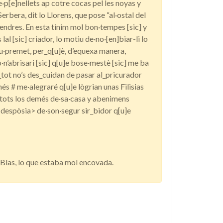
e·p[e]nellets ap cotre cocas pel les noyas y
erbera, dit lo Llorens, que pose “al·ostal del
dibendres. En esta tinim mol bon·tempes [sic] y
al [sic] criador, lo motiu de·no·[en]biar-li lo
s u·premet, per_q[u]è, d’equexa manera,
o·n’abrisari [sic] q[u]e bose·mestè [sic] me ba
tot no’s des_cuidan de pasar al_pricurador
s # me·alegraré q[u]e lògrian unas Filisias
 tots los demés de·sa·casa y abenimens
<despòsia> de·son·segur sir_bidor q[u]e
n Blas, lo que estaba mol encovada.