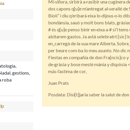
Mi·siñora, sirbirà a·rasibir una cuginera d
nia
dos capons q[u]e m’antregat al·serallé de S
Biolí” i diu q’eribarà eixa lo·dijous·o·lo 
bondànsia, sauó y molt bons blats, gràsias l
# és q[u]e penso binir en·eixa a·# si’l tem
abitarem gastos. Ja astà selebratrt [sic] l
en_carregà de·la sua mare Alberta. Sobre_
per beure com·ba lo meu asunto. No dic mé
Fiestas en compañía de don Fra[ncis]co y
de·gràsia y bose mestè mània y dispòsia 
tologia,
más·l’astima de cor,
Nadal, gestions,
a roba
Juan Prats
Posdata: Disi[t]jaria saber la salut de do
alp