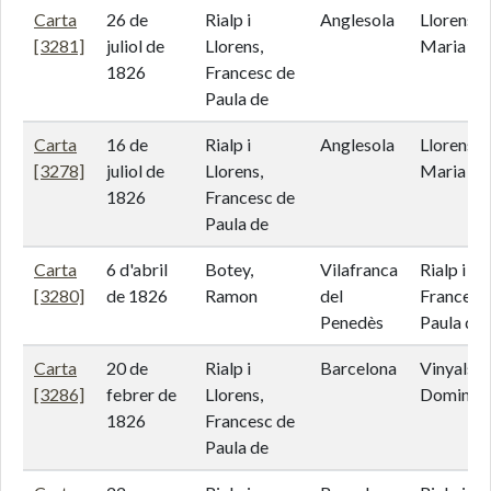
Carta
26 de
Rialp i
Anglesola
Llorens i 
[3281]
juliol de
Llorens,
Maria An
1826
Francesc de
Paula de
Carta
16 de
Rialp i
Anglesola
Llorens i 
[3278]
juliol de
Llorens,
Maria An
1826
Francesc de
Paula de
Carta
6 d'abril
Botey,
Vilafranca
Rialp i Ll
[3280]
de 1826
Ramon
del
Francesc
Penedès
Paula de
Carta
20 de
Rialp i
Barcelona
Vinyals,
[3286]
febrer de
Llorens,
Domingo
1826
Francesc de
Paula de