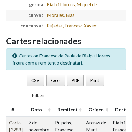
germà
Rialp i Llorens, Miquel de
cunyat
Morales, Blas
concunyat
Pujadas, Francesc Xavier
Cartes relacionades
Cartes on Francesc de Paula de Rialp i Llorens
figura com a remitent o destinatari.
CSV
Excel
PDF
Print
Filtrar:
#
Data
Remitent
Origen
Destina
Carta
7 de
Pujadas,
Arenys de
Rialp i Ll
[3288]
novembre
Francesc
Munt
Francesc