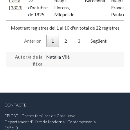
Carta
22
Rialp i
Barcelona
Rialp i Ll
[3303]
d'octubre
Llorens,
Francesc
de 1825
Miquel de
Paula de
Mostrant registres del 1 al 10 d'un total de 22 registres
Anterior
1
2
3
Següent
Autor/a de la
Natàlia Vilà
fitxa
CONTACTE
EPICAT - Cartes familiars de Catalunya
Departament d'Història Moderna i Contemporània
Edifici B