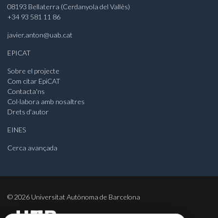
08193 Bellaterra (Cerdanyola del Vallès)
+34 93 581 11 86
javier.anton@uab.cat
EPICAT
Sobre el projecte
Com citar EpiCAT
Contacta'ns
Col·labora amb nosaltres
Drets d'autor
EINES
Cerca avançada
©
2026
Universitat Autònoma de Barcelona