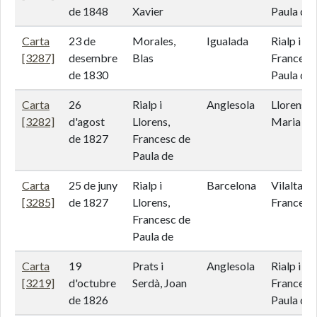
de 1848
Xavier
Paula de
Carta
23 de
Morales,
Igualada
Rialp i Ll
[3287]
desembre
Blas
Francesc
de 1830
Paula de
Carta
26
Rialp i
Anglesola
Llorens i 
[3282]
d'agost
Llorens,
Maria An
de 1827
Francesc de
Paula de
Carta
25 de juny
Rialp i
Barcelona
Vilalta,
[3285]
de 1827
Llorens,
Francesc
Francesc de
Paula de
Carta
19
Prats i
Anglesola
Rialp i Ll
[3219]
d'octubre
Serdà, Joan
Francesc
de 1826
Paula de