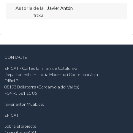
Autoria de la
Javier Antón
fitxa
CONTACTE
EPICAT - Cartes familiars de Catalunya
Departament d'Història Moderna i Contemporània
Edifici B
08193 Bellaterra (Cerdanyola del Vallès)
+34 93 581 11 86
javier.anton@uab.cat
EPICAT
Sobre el projecte
Com citar EpiCAT