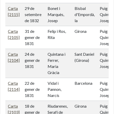
Carta
29 de
Bonet i
Bisbal
Puig i
[2115]
setembre
Marquès,
d'Empordà,
Quintan
de 1832
Josep
la
Josep d
Carta
31 de
Felip i Ros,
Girona
Puig i
[2105]
gener de
Rita
Quintan
1831
Josep d
Carta
24 de
Quintana i
Sant Daniel
Puig i
[2104]
gener de
Ferrer,
(Girona)
Quintan
1831
Maria
Josep d
Gràcia
Carta
22 de
Vidal i
Barcelona
Puig i
[2114]
gener de
Pannon,
Quintan
1831
Narcís
Josep d
Carta
18 de
Riudarenes,
Girona
Puig i
[2103]
gener de
Serafí de
Quintan