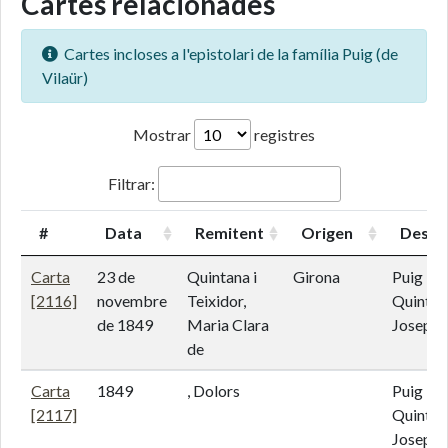
Cartes relacionades
Cartes incloses a l'epistolari de la família Puig (de
Vilaür)
Mostrar
registres
Filtrar:
#
Data
Remitent
Origen
Destin
Carta
23 de
Quintana i
Girona
Puig i
[2116]
novembre
Teixidor,
Quintan
de 1849
Maria Clara
Josep d
de
Carta
1849
, Dolors
Puig i
[2117]
Quintan
Josep d