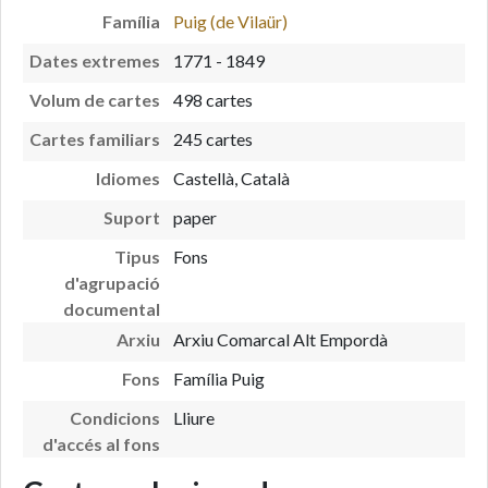
Família
Puig (de Vilaür)
Dates extremes
1771 - 1849
Volum de cartes
498 cartes
Cartes familiars
245 cartes
Idiomes
Castellà, Català
Suport
paper
Tipus
Fons
d'agrupació
documental
Arxiu
Arxiu Comarcal Alt Empordà
Fons
Família Puig
Condicions
Lliure
d'accés al fons